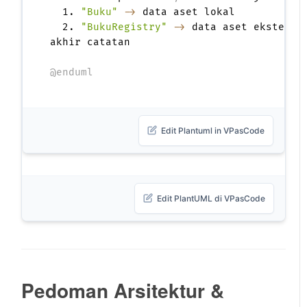
  1. 
"Buku"
->
 data aset lokal

  2. 
"BukuRegistry"
->
 data aset eksternal
akhir catatan

@enduml
Edit Plantuml in VPasCode
Edit PlantUML di VPasCode
Pedoman Arsitektur &