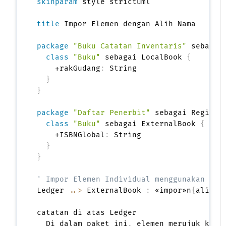
skinparam
 style strictuml

title
 Impor Elemen dengan Alih Nama

package
"Buku Catatan Inventaris"
 sebagai
class
"Buku"
 sebagai LocalBook 
{
    +rakGudang
:
 String

}
}
package
"Daftar Penerbit"
 sebagai Registr
class
"Buku"
 sebagai ExternalBook 
{
    +ISBNGlobal
:
 String

}
}
' Impor Elemen Individual menggunakan kon
Ledger 
..>
 ExternalBook 
:
 «impor»n
{
alias 
catatan di atas Ledger

  Di dalam paket ini
,
 elemen merujuk ke
: