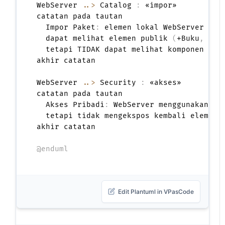
WebServer 
..>
 Catalog 
:
 «impor»

catatan pada tautan

  Impor Paket
:
 elemen lokal WebServer 

  dapat melihat elemen publik 
(
+Buku
,
 +Pe
  tetapi TIDAK dapat melihat komponen pri
akhir catatan

WebServer 
..>
 Security 
:
 «akses»

catatan pada tautan

  Akses Pribadi
:
 WebServer menggunakan el
  tetapi tidak mengekspos kembali elemen t
akhir catatan

@enduml
Edit Plantuml in VPasCode