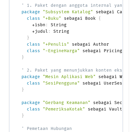
' 1. Paket dengan anggota internal yang t
package
"Subsystem Katalog"
 sebagai Catal
class
"+Buku"
 sebagai Book 
{
    +isbn
:
 String

    +judul
:
 String

}
class
"+Penulis"
 sebagai Author

class
"-EngineHarga"
}
' 2. Paket yang menunjukkan konten ekster
package
"Mesin Aplikasi Web"
 sebagai WebS
class
"SesiPengguna"
}
package
"Gerbang Keamanan"
 sebagai Securi
class
"PemeriksaKotak"
}
' Pemetaan Hubungan