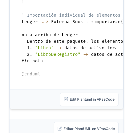
}
' Importación individual de elementos usa
Ledger 
..>
 ExternalBook 
:
 «importar»n
{
ali
nota arriba de Ledger

  Dentro de este paquete
,
 los elementos s
  1. 
"Libro"
->
 datos de activo local

  2. 
"LibroDeRegistro"
->
 datos de activo 
fin nota

@enduml
Edit Plantuml in VPasCode
Editar PlantUML en VPasCode