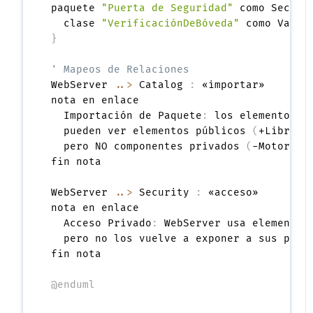
paquete 
"Puerta de Seguridad"
 como Securi
  clase 
"VerificaciónDeBóveda"
}
' Mapeos de Relaciones
WebServer 
..>
 Catalog 
:
 «importar»

nota en enlace

  Importación de Paquete
:
 los elementos lo
  pueden ver elementos públicos 
(
+Libro
,
 
  pero NO componentes privados 
(
-MotorDeP
fin nota

WebServer 
..>
 Security 
:
 «acceso»

nota en enlace

  Acceso Privado
:
 WebServer usa elementos
  pero no los vuelve a exponer a sus propi
fin nota

@enduml