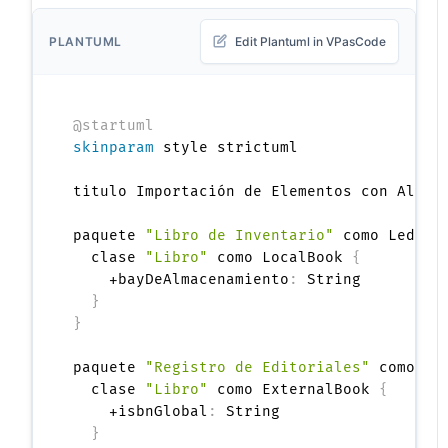
PLANTUML
Edit Plantuml in VPasCode
@startuml
skinparam
 style strictuml

titulo Importación de Elementos con Alias 
paquete 
"Libro de Inventario"
 como Ledger
  clase 
"Libro"
 como LocalBook 
{
    +bayDeAlmacenamiento
:
 String

}
}
paquete 
"Registro de Editoriales"
 como Re
  clase 
"Libro"
 como ExternalBook 
{
    +isbnGlobal
:
 String

}