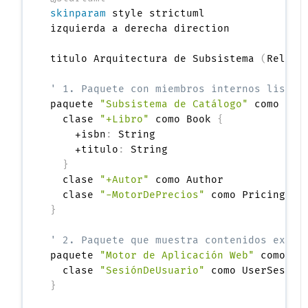
skinparam
 style strictuml

izquierda a derecha direction

titulo Arquitectura de Subsistema 
(
Relaci
' 1. Paquete con miembros internos listad
paquete 
"Subsistema de Catálogo"
 como Cat
  clase 
"+Libro"
 como Book 
{
    +isbn
:
 String

    +titulo
:
 String

}
  clase 
"+Autor"
 como Author

  clase 
"-MotorDePrecios"
}
' 2. Paquete que muestra contenidos exter
paquete 
"Motor de Aplicación Web"
 como We
  clase 
"SesiónDeUsuario"
}