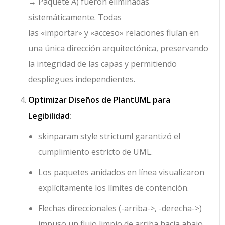
→ Paquete A
) fueron eliminadas
sistemáticamente. Todas
las
«importar»
y
«acceso»
relaciones fluían en
una única dirección arquitectónica, preservando
la integridad de las capas y permitiendo
despliegues independientes.
Optimizar Diseños de PlantUML para
Legibilidad
:
skinparam style strictuml
garantizó el
cumplimiento estricto de UML.
Los paquetes anidados en línea visualizaron
explícitamente los límites de contención.
Flechas direccionales (
-arriba->
,
-derecha->
)
impuso un flujo limpio de arriba hacia abajo,