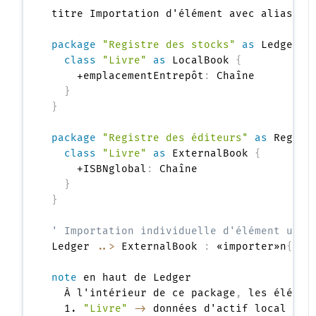
titre Importation d'élément avec alias de 
package
"Registre des stocks"
as
 Ledger <
class
"Livre"
as
 LocalBook 
{
    +emplacementEntrepôt
:
 Chaîne

}
}
package
"Registre des éditeurs"
as
 Regist
class
"Livre"
as
 ExternalBook 
{
    +ISBNglobal
:
 Chaîne

}
}
' Importation individuelle d'élément util
Ledger 
..>
 ExternalBook 
:
 «importer»n
{
ali
note
 en haut de Ledger

  À l'intérieur de ce package
,
 les élémen
  1. 
"Livre"
->
 données d'actif local
