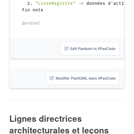
  2. 
"LivreRegistre"
->
 données d'actif ex
fin note

@enduml
Edit Plantuml in VPasCode
Modifier PlantUML dans VPasCode
Lignes directrices
architecturales et leçons