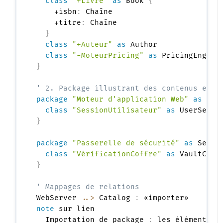
class
"+Livre"
as
 Book 
{
    +isbn
:
 Chaîne

    +titre
:
 Chaîne

}
class
"+Auteur"
as
 Author

class
"-MoteurPricing"
as
}
' 2. Package illustrant des contenus exte
package
"Moteur d'application Web"
as
 Web
class
"SessionUtilisateur"
as
}
package
"Passerelle de sécurité"
as
 Secur
class
"VérificationCoffre"
as
}
' Mappages de relations
WebServer 
..>
 Catalog 
:
note
 sur lien

  Importation de package 
:
 les éléments lo