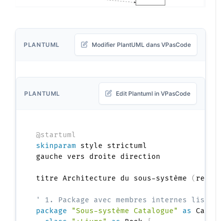
PLANTUML
Modifier PlantUML dans VPasCode
PLANTUML
Edit Plantuml in VPasCode
@startuml
skinparam
 style strictuml

gauche vers droite direction

titre Architecture du sous-système 
(
relat
' 1. Package avec membres internes listés
package
"Sous-système Catalogue"
as
 Catal