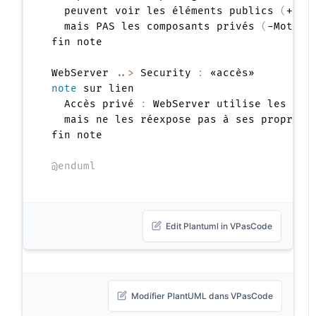
  peuvent voir les éléments publics 
(
+Liv
  mais PAS les composants privés 
(
-Moteur
fin note

WebServer 
..>
 Security 
:
note
 sur lien

  Accès privé 
:
 WebServer utilise les élé
  mais ne les réexpose pas à ses propres c
fin note

@enduml
Edit Plantuml in VPasCode
Modifier PlantUML dans VPasCode