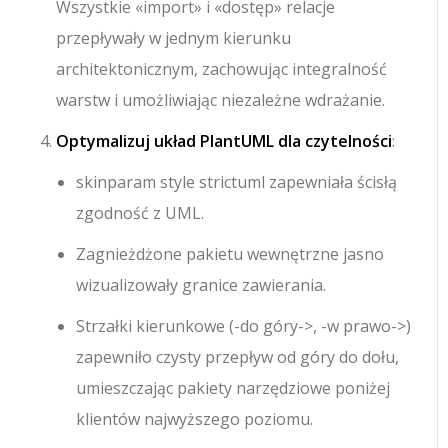
Wszystkie
«import»
i
«dostęp»
relacje
przepływały w jednym kierunku
architektonicznym, zachowując integralność
warstw i umożliwiając niezależne wdrażanie.
Optymalizuj układ PlantUML dla czytelności
:
skinparam style strictuml
zapewniała ścisłą
zgodność z UML.
Zagnieżdżone pakietu wewnętrzne jasno
wizualizowały granice zawierania.
Strzałki kierunkowe (
-do góry->
,
-w prawo->
)
zapewniło czysty przepływ od góry do dołu,
umieszczając pakiety narzędziowe poniżej
klientów najwyższego poziomu.