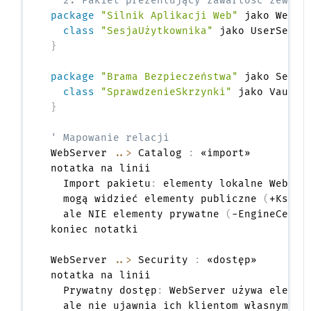
' 2. Pakiet prezentujący zawartość zewnęt
package
"Silnik Aplikacji Web"
 jako WebSe
class
"SesjaUżytkownika"
}
package
"Brama Bezpieczeństwa"
 jako Secur
class
"SprawdzenieSkrzynki"
}
' Mapowanie relacji
WebServer 
..>
 Catalog 
:
 «import»

notatka na linii

  Import pakietu
:
 elementy lokalne WebServ
  mogą widzieć elementy publiczne 
(
+Książ
  ale NIE elementy prywatne 
(
-EngineCenow
koniec notatki

WebServer 
..>
 Security 
:
 «dostęp»

notatka na linii

  Prywatny dostęp
:
 WebServer używa elemen
  ale nie ujawnia ich klientom własnym.
