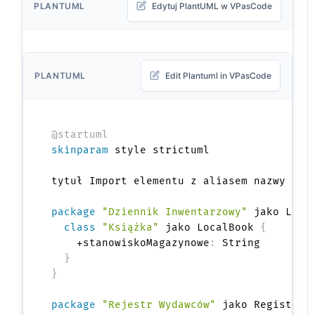
PLANTUML
Edytuj PlantUML w VPasCode
PLANTUML
Edit Plantuml in VPasCode
@startuml
skinparam
 style strictuml

tytuł Import elementu z aliasem nazwy

package
"Dziennik Inwentarzowy"
 jako Ledg
class
"Książka"
 jako LocalBook 
{
    +stanowiskoMagazynowe
:
 String

}
}
package
"Rejestr Wydawców"
 jako Registry 