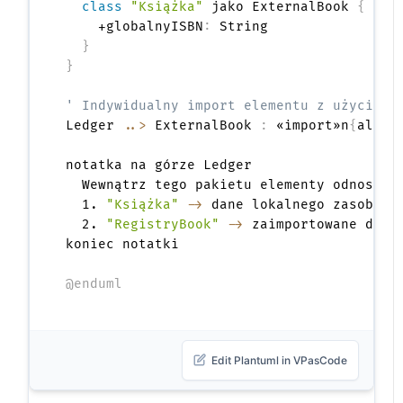
class
"Książka"
 jako ExternalBook 
{
    +globalnyISBN
:
 String

}
}
' Indywidualny import elementu z użyciem 
Ledger 
..>
 ExternalBook 
:
 «import»n
{
alias
notatka na górze Ledger

  Wewnątrz tego pakietu elementy odnoszą 
  1. 
"Książka"
->
 dane lokalnego zasobu

  2. 
"RegistryBook"
->
 zaimportowane dane 
koniec notatki

@enduml
Edit Plantuml in VPasCode