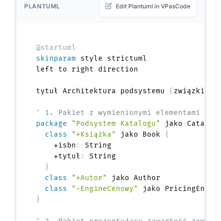
PLANTUML
Edit Plantuml in VPasCode
@startuml
skinparam
 style strictuml

left to right direction

tytuł Architektura podsystemu 
(
związki pa
' 1. Pakiet z wymienionymi elementami wew
package
"Podsystem Katalogu"
 jako Catalog
class
"+Książka"
 jako Book 
{
    +isbn
:
 String

    +tytuł
:
 String

}
class
"+Autor"
 jako Author

class
"-EngineCenowy"
}