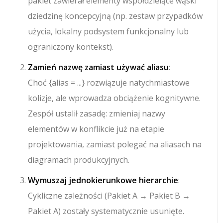
pakiet zawierał elementy współdzielące wąski
dziedzinę koncepcyjną (np. zestaw przypadków
użycia, lokalny podsystem funkcjonalny lub
ograniczony kontekst).
Zamień nazwę zamiast używać aliasu
:
Choć
{alias = ...}
rozwiązuje natychmiastowe
kolizje, ale wprowadza obciążenie kognitywne.
Zespół ustalił zasadę: zmieniaj nazwy
elementów w konflikcie już na etapie
projektowania, zamiast polegać na aliasach na
diagramach produkcyjnych.
Wymuszaj jednokierunkowe hierarchie
:
Cykliczne zależności (
Pakiet A → Pakiet B →
Pakiet A
) zostały systematycznie usunięte.