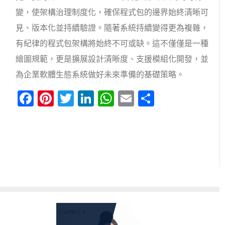
變，使架構治理制度化，確保程式包的邊界始終清晰可
見、版本化並持續驗證。隨著系統持續變得更為複雜，
有紀律的程式包架構將始終不可或缺。這不僅僅是一種
繪圖規範，更是擴展設計清晰度、支援模組化開發，並
為企業軟體生態系統做好未來準備的基礎策略。
Facebook
Pinterest
Twitter
LinkedIn
WhatsApp
Email
分
享