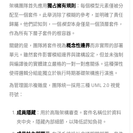
架構團隊首先應用
獨占擁有規則
：每個模型元素僅被分
配至一個套件。此舉消除了模糊的參考，並明確了責任
歸屬。他們認知到，一個
模型
本身僅是一個頂層套件，
作為所有下層子套件的根容器。
關鍵的是，團隊將套件視為
概念性邊界
而非實際的部署
單元。雖然套件影響模組邊界與建構設定，但並未強制
與編譯後的實體建立嚴格的一對一對應關係。這種彈性
使得邏輯分組能獨立於執行時期基礎架構進行演進。
為管理圖示複雜度，團隊統一採用三種 UML 2.0 視覺
符號：
成員隱藏
：用於高階架構審查。套件名稱位於資料
夾中央，隱藏內部細節，以降低認知負荷。