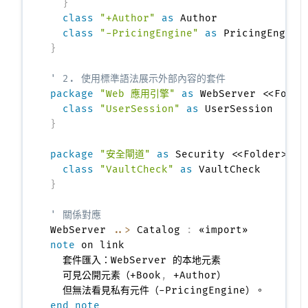
}
class
"+Author"
as
 Author

class
"-PricingEngine"
as
}
' 2. 使用標準語法展示外部內容的套件
package
"Web 應用引擎"
as
 WebServer <<Folde
class
"UserSession"
as
}
package
"安全閘道"
as
 Security <<Folder>> 
{
class
"VaultCheck"
as
}
' 關係對應
WebServer 
..>
 Catalog 
:
note
 on link

  套件匯入：WebServer 的本地元素 

  可見公開元素（+Book
,
 +Author）

end note