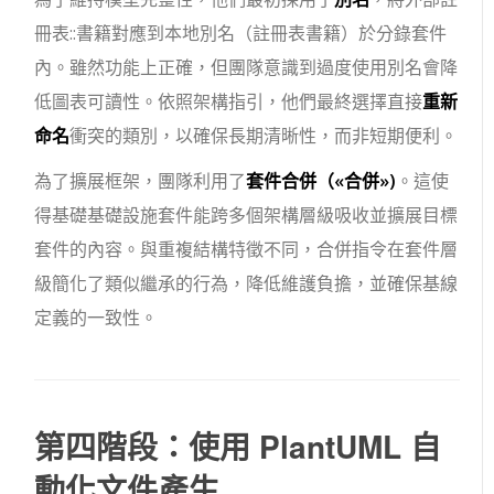
冊表::書籍
對應到本地別名（
註冊表書籍
）於分錄套件
內。雖然功能上正確，但團隊意識到過度使用別名會降
低圖表可讀性。依照架構指引，他們最終選擇直接
重新
命名
衝突的類別，以確保長期清晰性，而非短期便利。
為了擴展框架，團隊利用了
套件合併（
«合併»
)
。這使
得基礎基礎設施套件能跨多個架構層級吸收並擴展目標
套件的內容。與重複結構特徵不同，合併指令在套件層
級簡化了類似繼承的行為，降低維護負擔，並確保基線
定義的一致性。
第四階段：使用 PlantUML 自
動化文件產生