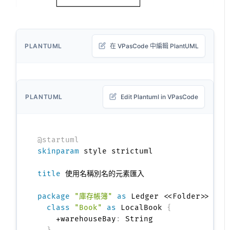
PLANTUML
在 VPasCode 中編輯 PlantUML
PLANTUML
Edit Plantuml in VPasCode
@startuml
skinparam
 style strictuml

title
 使用名稱別名的元素匯入

package
"庫存帳簿"
as
 Ledger <<Folder>> 
{
class
"Book"
as
 LocalBook 
{
    +warehouseBay
:
 String
