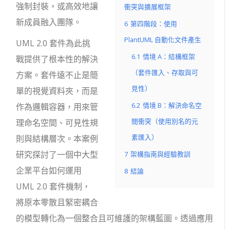
強制封裝，或高效地讓
衝突與擴展框架
新成員融入團隊。
6
第四階段：使用
PlantUML 自動化文件產生
UML 2.0 套件為此挑
6.1
情境 A：結構框架
戰提供了根本性的解決
（套件匯入、存取與可
方案。套件遠不止是簡
見性）
單的視覺資料夾，而是
6.2
情境 B：解決命名空
作為邏輯容器，用來管
間衝突（使用別名的元
理命名空間、可見性規
素匯入）
則與結構層次。本案例
研究探討了一個中大型
7
架構指南與經驗教訓
企業平台如何運用
8
結論
UML 2.0 套件機制，
將原本零散且緊密耦合
的模型轉化為一個整合且可維護的架構藍圖。透過應用