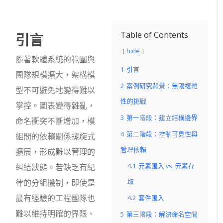
引言
Table of Contents
hide
隨著軟體系統的範圍與
1
引言
團隊規模擴大，架構模
2
案例研究背景：無限複雜
型不可避免地變得難以
性的挑戰
掌控。圖表變得雜亂，
3
第一階段：建立結構邊界
命名衝突不斷增加，模
4
第二階段：控制可見性與
組間的依賴關係螺旋式
管理依賴
擴展，形成難以管理的
4.1
元素匯入 vs. 元素存
糾結狀態。若缺乏有紀
取
律的分組機制，即使是
最有經驗的工程團隊也
4.2
套件匯入
難以維持明確的界限、
5
第三階段：解決命名空間