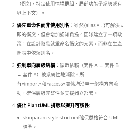
（例如，特定使用情境群組、局部功能子系統或有
界上下文）。
優先重命名而非使用別名
：雖然
{alias = ...}
可解決立
即的衝突，但會增加認知負擔。團隊建立了一項政
策：在設計階段就重命名衝突的元素，而非在生產
圖表中依賴別名。
強制單向層級結構
：循環依賴（
套件 A → 套件 B
→ 套件 A
）被系統性地消除。所
有
«import»
和
«access»
關係均沿單一架構方向流
動，確保層級完整性並支援獨立部署。
優化 PlantUML 排版以提升可讀性
:
skinparam style strictuml
確保嚴格符合 UML
標準。