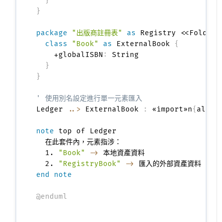
}
}
package
"出版商註冊表"
as
 Registry <<Folder>
class
"Book"
as
 ExternalBook 
{
    +globalISBN
:
 String

}
}
' 使用別名設定進行單一元素匯入
Ledger 
..>
 ExternalBook 
:
 «import»n
{
alias
note
 top of Ledger

  在此套件內，元素指涉：

  1. 
"Book"
->
 本地資產資料

  2. 
"RegistryBook"
->
end note
@enduml