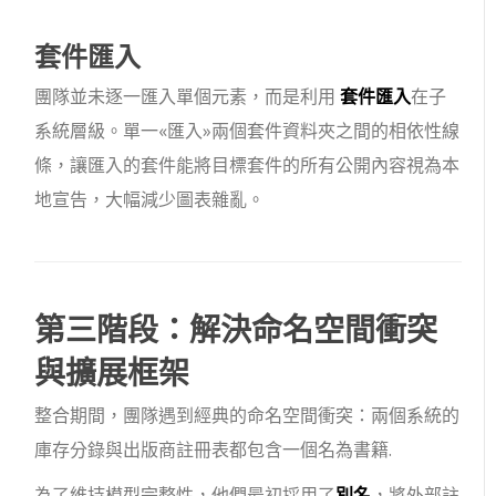
套件匯入
團隊並未逐一匯入單個元素，而是利用
套件匯入
在子
系統層級。單一
«匯入»
兩個套件資料夾之間的相依性線
條，讓匯入的套件能將目標套件的所有公開內容視為本
地宣告，大幅減少圖表雜亂。
第三階段：解決命名空間衝突
與擴展框架
整合期間，團隊遇到經典的命名空間衝突：兩個系統的
庫存分錄
與
出版商註冊表
都包含一個名為
書籍
.
為了維持模型完整性，他們最初採用了
別名
，將外部
註