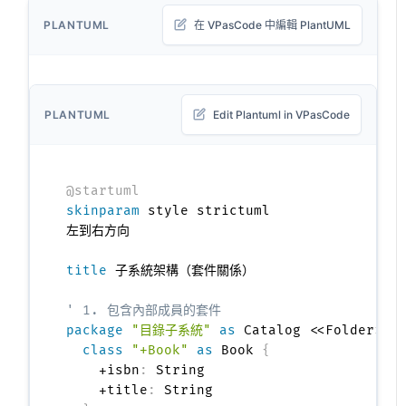
PLANTUML
在 VPasCode 中編輯 PlantUML
PLANTUML
Edit Plantuml in VPasCode
@startuml
skinparam
 style strictuml

左到右方向

title
 子系統架構（套件關係）

' 1. 包含內部成員的套件
package
"目錄子系統"
as
 Catalog <<Folder>> 
class
"+Book"
as
 Book 
{
    +isbn
:
 String

    +title
:
 String
