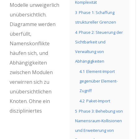
Komplexität
Modelle unweigerlich
3
Phase 1: Schaffung
unübersichtlich.
struktureller Grenzen
Diagramme werden
4
Phase 2: Steuerung der
überfüllt,
Sichtbarkeit und
Namenskonflikte
Verwaltung von
häufen sich, und
Abhängigkeiten
Abhängigkeiten
4.1
Element-Import
zwischen Modulen
gegenüber Element-
verwirren sich zu
Zugriff
unübersichtlichen
Knoten. Ohne ein
4.2
Paket-Import
diszipliniertes
5
Phase 3: Behebung von
Namensraum-Kollisionen
und Erweiterung von