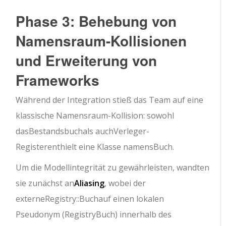
Phase 3: Behebung von
Namensraum-Kollisionen
und Erweiterung von
Frameworks
Während der Integration stieß das Team auf eine
klassische Namensraum-Kollision: sowohl
das
Bestandsbuch
als auch
Verleger-
Register
enthielt eine Klasse namens
Buch
.
Um die Modellintegrität zu gewährleisten, wandten
sie zunächst an
Aliasing
, wobei der
externe
Registry::Buch
auf einen lokalen
Pseudonym (
RegistryBuch
) innerhalb des