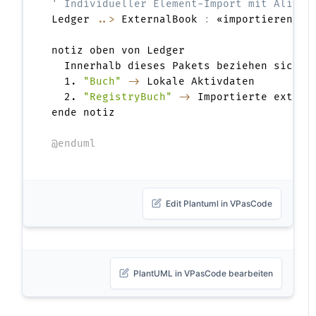
' Individueller Element-Import mit Alias-
Ledger 
..>
 ExternalBook 
:
 «importieren»n
{
notiz oben von Ledger

  Innerhalb dieses Pakets beziehen sich E
  1. 
"Buch"
->
 Lokale Aktivdaten

  2. 
"RegistryBuch"
->
 Importierte externe
ende notiz

@enduml
Edit Plantuml in VPasCode
PlantUML in VPasCode bearbeiten