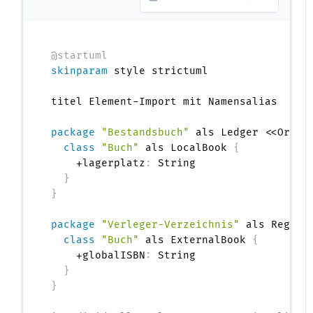
@startuml
skinparam
 style strictuml

titel Element-Import mit Namensalias

package
"Bestandsbuch"
 als Ledger <<Ordne
class
"Buch"
 als LocalBook 
{
    +lagerplatz
:
 String

}
}
package
"Verleger-Verzeichnis"
 als Regist
class
"Buch"
 als ExternalBook 
{
    +globalISBN
:
 String

}
}