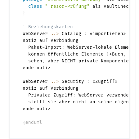
class
"Tresor-Prüfung"
}
' Beziehungskarten
WebServer 
..>
 Catalog 
:
 «importieren»

notiz auf Verbindung

  Paket-Import
:
 WebServer-lokale Elemente 
  können öffentliche Elemente 
(
+Buch
,
 +Au
  sehen
,
 aber NICHT private Komponenten 
(
ende notiz

WebServer 
..>
 Security 
:
 «Zugriff»

notiz auf Verbindung

  Privater Zugriff
:
 WebServer verwendet S
  stellt sie aber nicht an seine eigenen C
ende notiz

@enduml