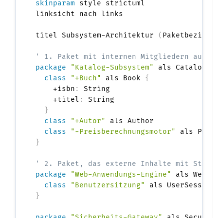
skinparam
 style strictuml

linksicht nach links

titel Subsystem-Architektur 
(
Paketbeziehu
' 1. Paket mit internen Mitgliedern aufge
package
"Katalog-Subsystem"
 als Catalog <
class
"+Buch"
 als Book 
{
    +isbn
:
 String

    +titel
:
 String

}
class
"+Autor"
 als Author

class
"-Preisberechnungsmotor"
}
' 2. Paket, das externe Inhalte mit Stand
package
"Web-Anwendungs-Engine"
 als WebSe
class
"Benutzersitzung"
}
package
"Sicherheits-Gateway"
 als Securit