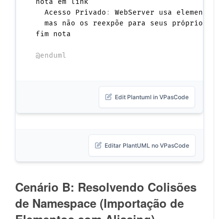
nota em link

  Acesso Privado
:
 WebServer usa elementos
  mas não os reexpõe para seus próprios cl
fim nota

@enduml
Edit Plantuml in VPasCode
Editar PlantUML no VPasCode
Cenário B: Resolvendo Colisões
de Namespace (Importação de
Elementos com Aliasing)