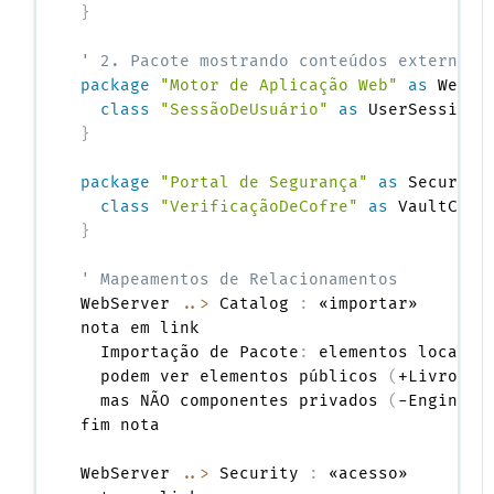
}
' 2. Pacote mostrando conteúdos externos 
package
"Motor de Aplicação Web"
as
 WebSe
class
"SessãoDeUsuário"
as
}
package
"Portal de Segurança"
as
 Security
class
"VerificaçãoDeCofre"
as
}
' Mapeamentos de Relacionamentos
WebServer 
..>
 Catalog 
:
 «importar»

nota em link

  Importação de Pacote
:
 elementos locais d
  podem ver elementos públicos 
(
+Livro
,
 +
  mas NÃO componentes privados 
(
-EngineDe
fim nota

WebServer 
..>
 Security 
:
 «acesso»
