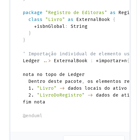
package
"Registro de Editoras"
as
 Registr
class
"Livro"
as
 ExternalBook 
{
    +isbnGlobal
:
 String

}
}
' Importação individual de elemento usand
Ledger 
..>
 ExternalBook 
:
 «importar»n
{
ali
nota no topo de Ledger

  Dentro deste pacote
,
 os elementos refer
  1. 
"Livro"
->
 dados locais do ativo

  2. 
"LivroDoRegistro"
->
 dados de ativo e
fim nota

@enduml