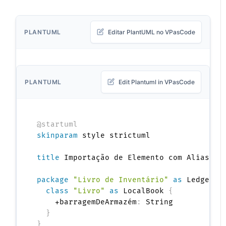
PLANTUML
Editar PlantUML no VPasCode
PLANTUML
Edit Plantuml in VPasCode
@startuml
skinparam
 style strictuml

title
 Importação de Elemento com Alias de 
package
"Livro de Inventário"
as
 Ledger <
class
"Livro"
as
 LocalBook 
{
    +barragemDeArmazém
:
 String

}
}