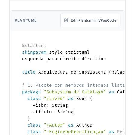
PLANTUML
Edit Plantuml in VPasCode
@startuml
skinparam
 style strictuml

esquerda para direita direction

title
 Arquitetura de Subsistema 
(
Relacion
' 1. Pacote com membros internos listados
package
"Subsystem de Catálogo"
as
 Catalo
class
"+Livro"
as
 Book 
{
    +isbn
:
 String

    +titulo
:
 String

}
class
"+Autor"
as
 Author

class
"-EngineDePrecificação"
as