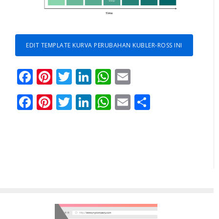
EDIT TEMPLATE KURVA PERUBAHAN KUBLER-ROSS INI
Facebook
Pinterest
Twitter
LinkedIn
Ada
Surel
Membagik
apa
Facebook
Pinterest
Twitter
LinkedIn
WhatsApp
Email
Share