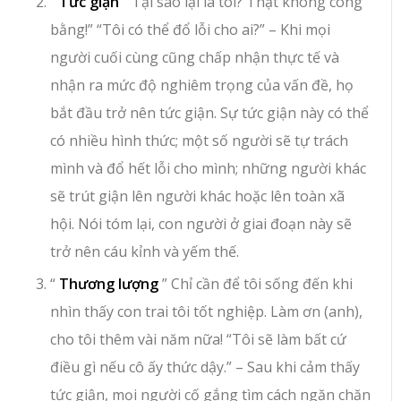
“
Tức giận
” Tại sao lại là tôi? Thật không công
bằng!” “Tôi có thể đổ lỗi cho ai?” – Khi mọi
người cuối cùng cũng chấp nhận thực tế và
nhận ra mức độ nghiêm trọng của vấn đề, họ
bắt đầu trở nên tức giận. Sự tức giận này có thể
có nhiều hình thức; một số người sẽ tự trách
mình và đổ hết lỗi cho mình; những người khác
sẽ trút giận lên người khác hoặc lên toàn xã
hội. Nói tóm lại, con người ở giai đoạn này sẽ
trở nên cáu kỉnh và yếm thế.
“
Thương lượng
” Chỉ cần để tôi sống đến khi
nhìn thấy con trai tôi tốt nghiệp. Làm ơn (anh),
cho tôi thêm vài năm nữa! “Tôi sẽ làm bất cứ
điều gì nếu cô ấy thức dậy.” – Sau khi cảm thấy
tức giận, mọi người cố gắng tìm cách ngăn chặn