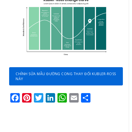
CHỈNH SỬA MẪU ĐƯỜNG CONG THAY ĐỔI KUBLER-ROSS
NÀY
Facebook
Pinterest
Twitter
LinkedIn
WhatsApp
Email
Share