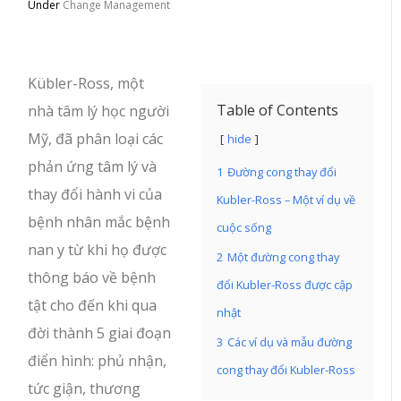
Under
Change Management
Kübler-Ross, một
Table of Contents
nhà tâm lý học người
Mỹ, đã phân loại các
hide
phản ứng tâm lý và
1
Đường cong thay đổi
thay đổi hành vi của
Kubler-Ross – Một ví dụ về
bệnh nhân mắc bệnh
cuộc sống
nan y từ khi họ được
2
Một đường cong thay
thông báo về bệnh
đổi Kubler-Ross được cập
tật cho đến khi qua
nhật
đời thành 5 giai đoạn
3
Các ví dụ và mẫu đường
điển hình: phủ nhận,
cong thay đổi Kubler-Ross
tức giận, thương