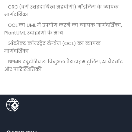
CRC (वर्ग उत्तरदायित्व सहयोगी) मॉडलिंग के व्यापक
मार्गदर्शिका
OCL का UML में उपयोग करने का व्यापक मार्गदर्शिका,
PlantUML उदाहरणों के साथ
ऑब्जेक्ट कॉन्स्ट्रेंट लैंग्वेज (OCL) का व्यापक
मार्गदर्शिका
BPMN ट्यूटोरियल: विजुअल पैराडाइम टूलिंग, AI चैटबॉट
और पारिस्थितिकी