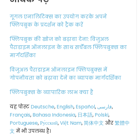
गूगल एनालिटिक्स का उपयोग करके अपने
फ्लिपबुक के प्रदर्शन को ट्रैक करें
फ्लिपबुक की खोज को बढ़ावा देना: विजुअल
पैराडाइम ऑनलाइन के साथ सर्चेबल फ्लिपबुक्स का
मार्गदर्शिका
विजुअल पैराडाइम ऑनलाइन फ्लिपबुक्स में
गोपनीयता को बढ़ावा देने का व्यापक मार्गदर्शिका
फ्लिपबुक्स के व्यापारिक लाभ क्या हैं
यह पोस्ट
Deutsche
,
English
,
Español
,
فارسی
,
Français
,
Bahasa Indonesia
,
日本語
,
Polski
,
Portuguese
,
Ру́сский
,
Việt Nam
,
简体中文
और
繁體中
文
में भी उपलब्ध है।