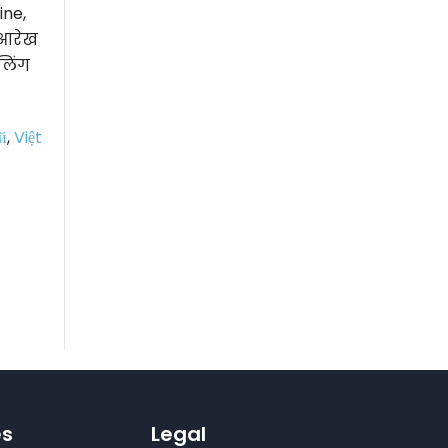
ine,
 आरेख
लिंग
й
,
Việt
es
Legal