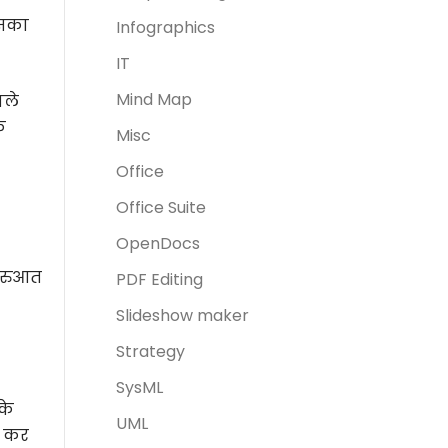
इसका
Infographics
IT
Mind Map
ाले
े
Misc
Office
Office Suite
OpenDocs
ुरुआत
PDF Editing
Slideshow maker
Strategy
SysML
के
UML
त कर