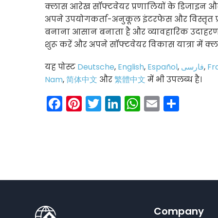
क्लास आरेख सॉफ्टवेयर प्रणालियों के डिजाइन औ
अपने उपयोगकर्ता-अनुकूल इंटरफेस और विस्तृत प्
बनाना आसान बनाता है और व्यावहारिक उदाहरणों 
शुरू करें और अपने सॉफ्टवेयर विकास यात्रा में क
यह पोस्ट
Deutsche
,
English
,
Español
,
فارسی
,
Fr
Nam
,
简体中文
और
繁體中文
में भी उपलब्ध है।
Facebook
Pinterest
Twitter
LinkedIn
WhatsAp
Email
Shar
Company