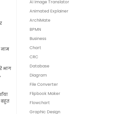
AI Image Translator
Animated Explainer
ArchiMate
और
BPMN
Business
Chart
ा नाम
CRC
Database
रे भाग
,
Diagram
File Converter
Flipbook Maker
्शाया
-बहुत
Flowchart
Graphic Design