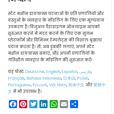
स्टेट मशीन डायग्राम्स घटनाओं के प्रति प्रणालियों और
वस्तुओं के व्यवहार के मॉडलिंग के लिए एक मूल्यवान
उपकरण हैं। विजुअल पैराडाइगम ऑनलाइन आपको
शुरुआत करने में मदद करने के लिए एक सुलभ
प्लेटफॉर्म और विभिन्न टेम्पलेट्स की विशाल श्रृंखला
प्रदान करता है। तो, अब डुबकी लगाएं, अपने स्टेट
मशीन डायग्राम्स बनाएं, और अपनी प्रणालियों के
गतिशील व्यवहार के मॉडलिंग की शुरुआत करें!
यह पोस्ट
Deutsche
,
English
,
Español
,
فارسی
,
Français
,
Bahasa Indonesia
,
日本語
,
Polski
,
Portuguese
,
Ру́сский
,
Việt Nam
,
简体中文
और
繁體中
文
में भी उपलब्ध है।
Facebook
Pinterest
Twitter
LinkedIn
WhatsApp
Email
Share