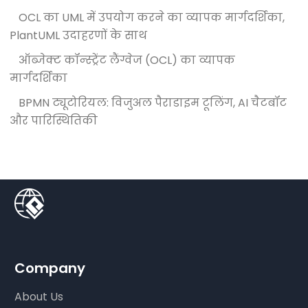
OCL का UML में उपयोग करने का व्यापक मार्गदर्शिका,
PlantUML उदाहरणों के साथ
ऑब्जेक्ट कॉन्स्ट्रेंट लैंग्वेज (OCL) का व्यापक
मार्गदर्शिका
BPMN ट्यूटोरियल: विजुअल पैराडाइम टूलिंग, AI चैटबॉट
और पारिस्थितिकी
Company
About Us