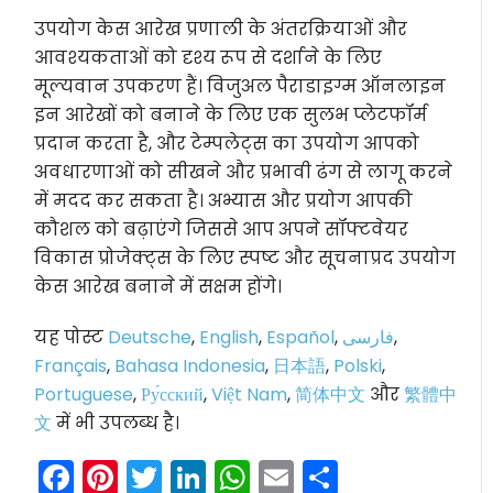
उपयोग केस आरेख प्रणाली के अंतरक्रियाओं और
आवश्यकताओं को दृश्य रूप से दर्शाने के लिए
मूल्यवान उपकरण हैं। विजुअल पैराडाइग्म ऑनलाइन
इन आरेखों को बनाने के लिए एक सुलभ प्लेटफॉर्म
प्रदान करता है, और टेम्पलेट्स का उपयोग आपको
अवधारणाओं को सीखने और प्रभावी ढंग से लागू करने
में मदद कर सकता है। अभ्यास और प्रयोग आपकी
कौशल को बढ़ाएंगे जिससे आप अपने सॉफ्टवेयर
विकास प्रोजेक्ट्स के लिए स्पष्ट और सूचनाप्रद उपयोग
केस आरेख बनाने में सक्षम होंगे।
यह पोस्ट
Deutsche
,
English
,
Español
,
فارسی
,
Français
,
Bahasa Indonesia
,
日本語
,
Polski
,
Portuguese
,
Ру́сский
,
Việt Nam
,
简体中文
और
繁體中
文
में भी उपलब्ध है।
Facebook
Pinterest
Twitter
LinkedIn
WhatsApp
Email
Share