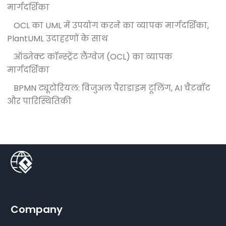
मार्गदर्शिका
OCL का UML में उपयोग करने का व्यापक मार्गदर्शिका,
PlantUML उदाहरणों के साथ
ऑब्जेक्ट कॉन्स्ट्रेंट लैंग्वेज (OCL) का व्यापक
मार्गदर्शिका
BPMN ट्यूटोरियल: विजुअल पैराडाइम टूलिंग, AI चैटबॉट
और पारिस्थितिकी
Company