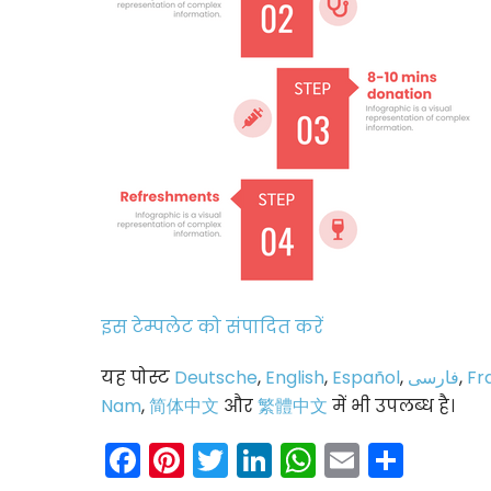
इस टेम्पलेट को संपादित करें
यह पोस्ट
Deutsche
,
English
,
Español
,
فارسی
,
Fr
Nam
,
简体中文
और
繁體中文
में भी उपलब्ध है।
Facebook
Pinterest
Twitter
LinkedIn
WhatsAp
Email
Shar