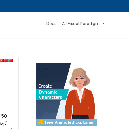
Docs
All Visual Paradigm
ग 50
 कई