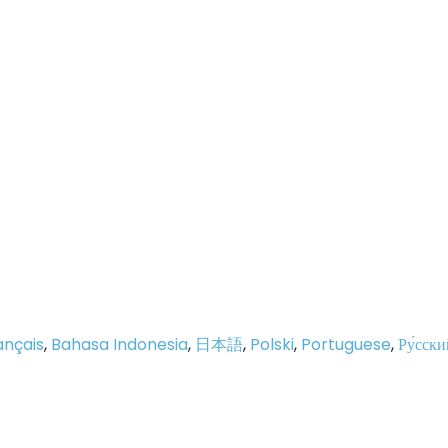
ançais
,
Bahasa Indonesia
,
日本語
,
Polski
,
Portuguese
,
Ру́сски
p
e