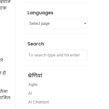
न बचाने
ा एक
Languages
Languages
Search
को
म हो
श्रेणियां
Agile
लेना
AI
 शामिल
AI Chatbot