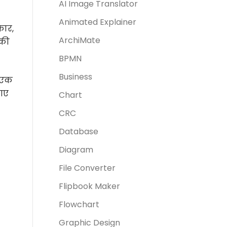
AI Image Translator
Animated Explainer
कार,
ArchiMate
 की
BPMN
Business
 एक
 गए
Chart
CRC
Database
Diagram
File Converter
Flipbook Maker
Flowchart
Graphic Design