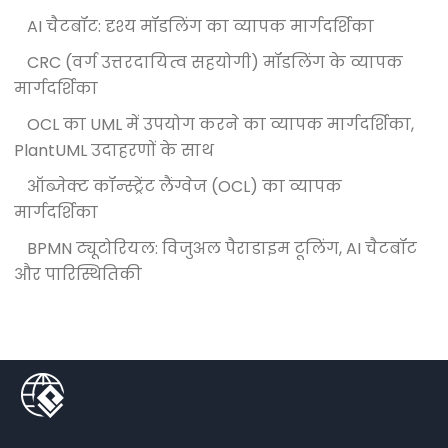
AI चैटबॉट: दृश्य मॉडलिंग का व्यापक मार्गदर्शिका
CRC (वर्ग उत्तरदायित्व सहयोगी) मॉडलिंग के व्यापक
मार्गदर्शिका
OCL का UML में उपयोग करने का व्यापक मार्गदर्शिका,
PlantUML उदाहरणों के साथ
ऑब्जेक्ट कॉन्स्ट्रेंट लैंग्वेज (OCL) का व्यापक
मार्गदर्शिका
BPMN ट्यूटोरियल: विजुअल पैराडाइम टूलिंग, AI चैटबॉट
और पारिस्थितिकी