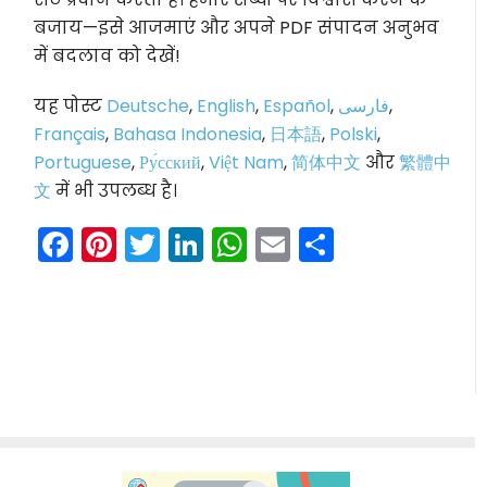
बजाय—इसे आजमाएं और अपने PDF संपादन अनुभव
में बदलाव को देखें!
यह पोस्ट
Deutsche
,
English
,
Español
,
فارسی
,
Français
,
Bahasa Indonesia
,
日本語
,
Polski
,
Portuguese
,
Ру́сский
,
Việt Nam
,
简体中文
और
繁體中
文
में भी उपलब्ध है।
Facebook
Pinterest
Twitter
LinkedIn
WhatsApp
Email
Share