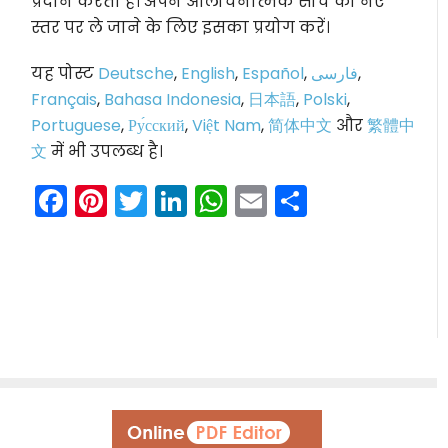
प्रदान करता है। अपने आलोचनात्मक सोच को नए
स्तर पर ले जाने के लिए इसका प्रयोग करें।
यह पोस्ट
Deutsche
,
English
,
Español
,
فارسی
,
Français
,
Bahasa Indonesia
,
日本語
,
Polski
,
Portuguese
,
Ру́сский
,
Việt Nam
,
简体中文
और
繁體中
文
में भी उपलब्ध है।
Facebook
Pinterest
Twitter
LinkedIn
WhatsApp
Email
Share