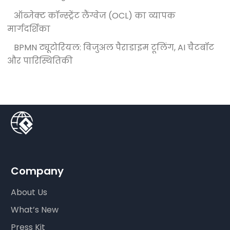
ऑब्जेक्ट कॉन्स्ट्रेंट लैंग्वेज (OCL) का व्यापक
मार्गदर्शिका
BPMN ट्यूटोरियल: विजुअल पैराडाइम टूलिंग, AI चैटबॉट
और पारिस्थितिकी
Company
About Us
What’s New
Press Kit