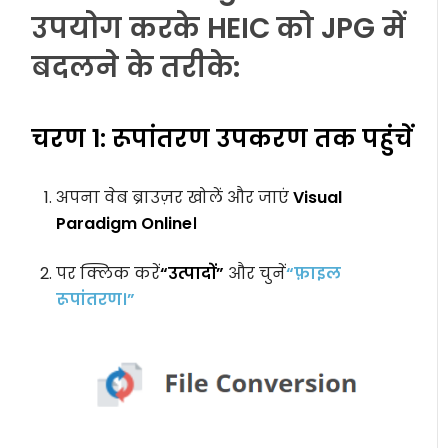
उपयोग करके HEIC को JPG में
बदलने के तरीके:
चरण 1: रूपांतरण उपकरण तक पहुंचें
अपना वेब ब्राउज़र खोलें और जाएं
Visual
Paradigm Online।
पर क्लिक करें
“उत्पादों”
और चुनें
“फ़ाइल
रूपांतरण।”