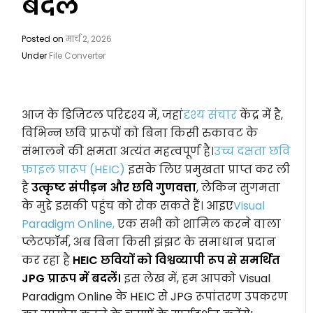
बदलें
Posted on
मार्च 2, 2026
Under
File Converter
आज के डिजिटल परिदृश्य में, जहां
दृश्य संचार
केंद्र में है,
विभिन्न छवि प्रारूपों को बिना किसी रुकावट के
संभालने की क्षमता अत्यंत महत्वपूर्ण है।
उच्च दक्षता छवि
फ़ाइल प्रारूप (HEIC)
इसके लिए प्रमुखता प्राप्त कर ली
है
उत्कृष्ट संपीड़न और छवि गुणवत्ता
, लेकिन सुगमता
के मुद्दे इसकी पहुंच को रोक सकते हैं। आइए
Visual
Paradigm Online,
एक सभी को शामिल करने वाला
प्लेटफॉर्म, अब बिना किसी झंझट के समाधान प्रदान
कर रहा है
HEIC छवियों को विश्वव्यापी रूप से समर्थित
JPG प्रारूप में बदलें।
इस लेख में, हम आपको Visual
Paradigm Online के HEIC से JPG रूपांतरण उपकरण