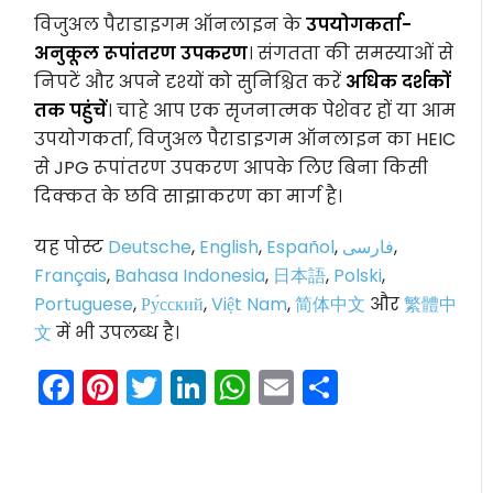
विजुअल पैराडाइगम ऑनलाइन के
उपयोगकर्ता-
अनुकूल रूपांतरण उपकरण
। संगतता की समस्याओं से
निपटें और अपने दृश्यों को सुनिश्चित करें
अधिक दर्शकों
तक पहुंचें
। चाहे आप एक सृजनात्मक पेशेवर हों या आम
उपयोगकर्ता, विजुअल पैराडाइगम ऑनलाइन का HEIC
से JPG रूपांतरण उपकरण आपके लिए बिना किसी
दिक्कत के छवि साझाकरण का मार्ग है।
यह पोस्ट
Deutsche
,
English
,
Español
,
فارسی
,
Français
,
Bahasa Indonesia
,
日本語
,
Polski
,
Portuguese
,
Ру́сский
,
Việt Nam
,
简体中文
और
繁體中
文
में भी उपलब्ध है।
Facebook
Pinterest
Twitter
LinkedIn
WhatsApp
Email
Share