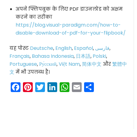
अपने फ्लिपबुक के लिए PDF डाउनलोड को अक्षम
करने का तरीका
https://blog.visual-paradigm.com/how-to-
disable-download-of-pdf-for-your-flipbook/
यह पोस्ट
Deutsche
,
English
,
Español
,
فارسی
,
Français
,
Bahasa Indonesia
,
日本語
,
Polski
,
Portuguese
,
Ру́сский
,
Việt Nam
,
简体中文
और
繁體中
文
में भी उपलब्ध है।
Facebook
Pinterest
Twitter
LinkedIn
WhatsApp
Email
Share