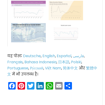
यह पोस्ट
Deutsche
,
English
,
Español
,
فارسی
,
Français
,
Bahasa Indonesia
,
日本語
,
Polski
,
Portuguese
,
Ру́сский
,
Việt Nam
,
简体中文
और
繁體中
文
में भी उपलब्ध है।
Facebook
Pinterest
Twitter
LinkedIn
WhatsApp
Email
Share