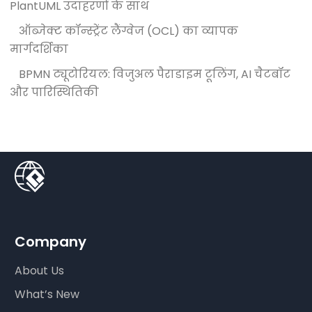
PlantUML उदाहरणों के साथ
ऑब्जेक्ट कॉन्स्ट्रेंट लैंग्वेज (OCL) का व्यापक
मार्गदर्शिका
BPMN ट्यूटोरियल: विजुअल पैराडाइम टूलिंग, AI चैटबॉट
और पारिस्थितिकी
Company
About Us
What’s New