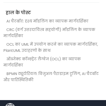
हाल के पोस्ट
AI चैटबॉट: दृश्य मॉडलिंग का व्यापक मार्गदर्शिका
CRC (वर्ग उत्तरदायित्व सहयोगी) मॉडलिंग के व्यापक
मार्गदर्शिका
OCL का UML में उपयोग करने का व्यापक मार्गदर्शिका,
PlantUML उदाहरणों के साथ
ऑब्जेक्ट कॉन्स्ट्रेंट लैंग्वेज (OCL) का व्यापक
मार्गदर्शिका
BPMN ट्यूटोरियल: विजुअल पैराडाइम टूलिंग, AI चैटबॉट
और पारिस्थितिकी