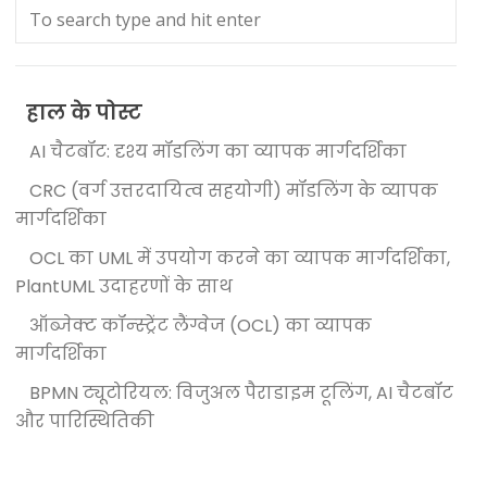
हाल के पोस्ट
AI चैटबॉट: दृश्य मॉडलिंग का व्यापक मार्गदर्शिका
CRC (वर्ग उत्तरदायित्व सहयोगी) मॉडलिंग के व्यापक
मार्गदर्शिका
OCL का UML में उपयोग करने का व्यापक मार्गदर्शिका,
PlantUML उदाहरणों के साथ
ऑब्जेक्ट कॉन्स्ट्रेंट लैंग्वेज (OCL) का व्यापक
मार्गदर्शिका
BPMN ट्यूटोरियल: विजुअल पैराडाइम टूलिंग, AI चैटबॉट
और पारिस्थितिकी