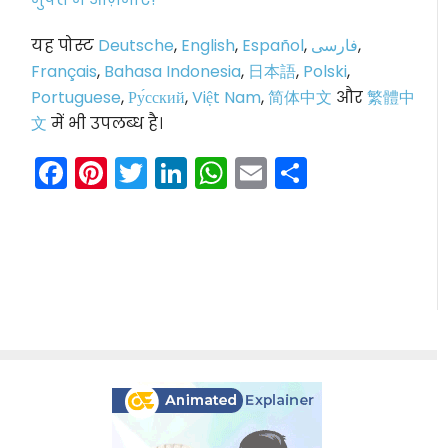
यह पोस्ट
Deutsche
,
English
,
Español
,
فارسی
,
Français
,
Bahasa Indonesia
,
日本語
,
Polski
,
Portuguese
,
Ру́сский
,
Việt Nam
,
简体中文
और
繁體中
文
में भी उपलब्ध है।
Facebook
Pinterest
Twitter
LinkedIn
WhatsApp
Email
Share