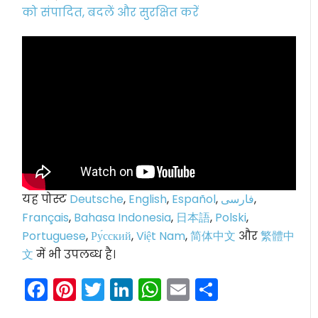
को संपादित, बदलें और सुरक्षित करें
यह पोस्ट
Deutsche
,
English
,
Español
,
فارسی
,
Français
,
Bahasa Indonesia
,
日本語
,
Polski
,
Portuguese
,
Ру́сский
,
Việt Nam
,
简体中文
और
繁體中
文
में भी उपलब्ध है।
Facebook
Pinterest
Twitter
LinkedIn
WhatsApp
Email
Share