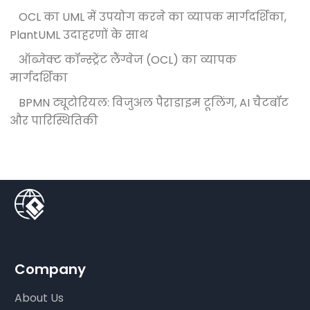
OCL का UML में उपयोग करने का व्यापक मार्गदर्शिका,
PlantUML उदाहरणों के साथ
ऑब्जेक्ट कॉन्स्ट्रेंट लैंग्वेज (OCL) का व्यापक
मार्गदर्शिका
BPMN ट्यूटोरियल: विजुअल पैराडाइम टूलिंग, AI चैटबॉट
और पारिस्थितिकी
Company
About Us