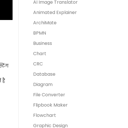
AI Image Translator
Animated Explainer
ArchiMate
BPMN
Business
Chart
CRC
्टिंग
Database
 है
Diagram
File Converter
Flipbook Maker
Flowchart
Graphic Design