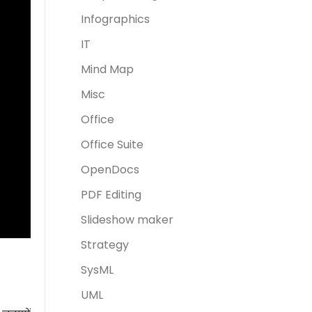
Infographics
IT
Mind Map
Misc
Office
Office Suite
OpenDocs
PDF Editing
Slideshow maker
Strategy
SysML
UML