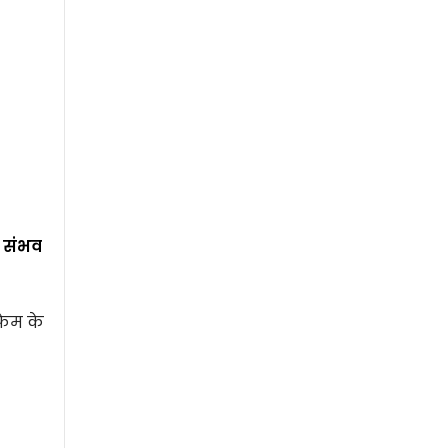
ा संभव
रेम के