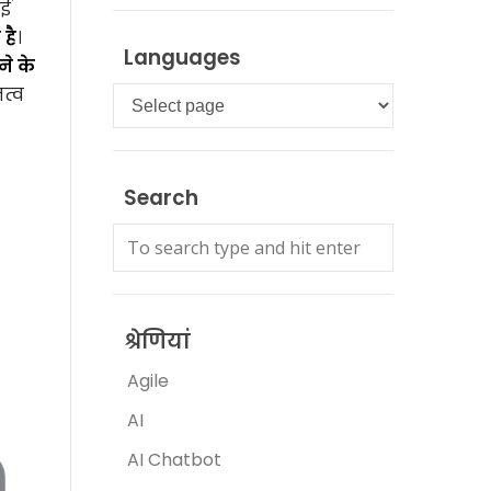
ोई
है
।
Languages
ने के
त्व
Languages
Search
श्रेणियां
Agile
AI
AI Chatbot