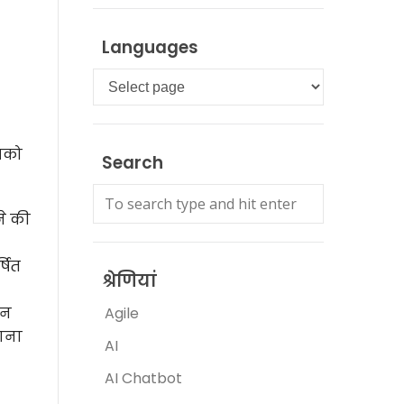
Languages
Languages
आपको
Search
ने की
षित
श्रेणियां
इन
Agile
नाना
AI
AI Chatbot