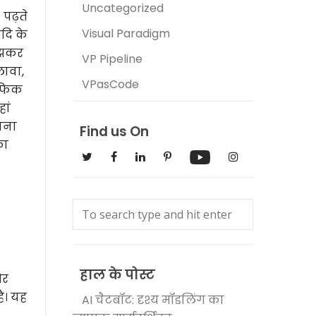
Uncategorized
 पढ़ते
Visual Paradigm
आदि के
समझकर
VP Pipeline
लावा,
VPasCode
राफिक
हां
ावना
Find us On
का
हाल के पोस्ट
और
ै। यह
AI चैटबॉट: दृश्य मॉडलिंग का