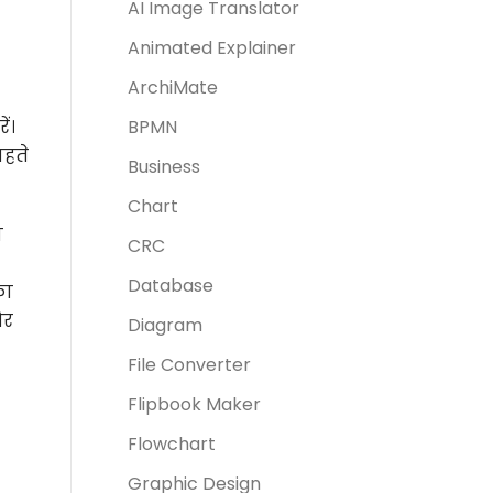
AI Image Translator
Animated Explainer
ArchiMate
ं।
BPMN
ाहते
Business
Chart
य
CRC
Database
का
और
Diagram
File Converter
Flipbook Maker
Flowchart
Graphic Design