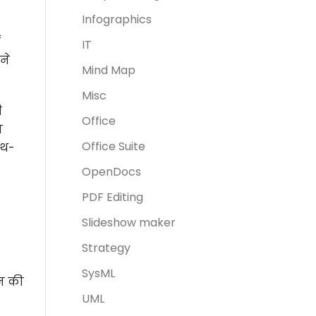
Infographics
ं
IT
ने
Mind Map
Misc
ी
Office
व
Office Suite
ाथ-
OpenDocs
PDF Editing
Slideshow maker
Strategy
SysML
ान की
UML