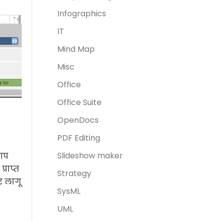
Infographics
IT
Mind Map
Misc
Office
Office Suite
OpenDocs
PDF Editing
Slideshow maker
 आप
्राप्त
Strategy
र लागू
SysML
UML