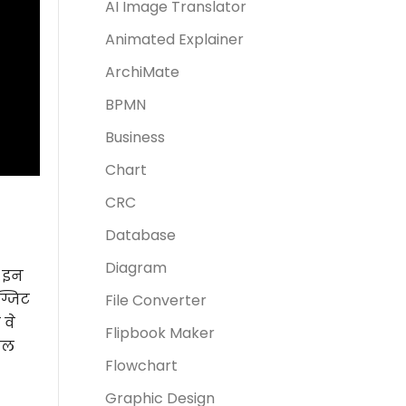
AI Image Translator
Animated Explainer
ArchiMate
BPMN
Business
Chart
CRC
Database
Diagram
, इन
ग्जिट
File Converter
 वे
Flipbook Maker
ैनल
Flowchart
Graphic Design