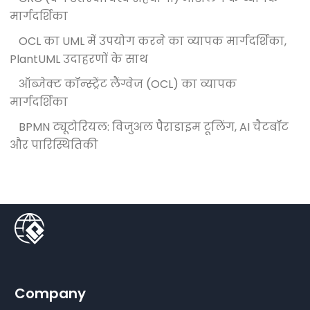
मार्गदर्शिका
OCL का UML में उपयोग करने का व्यापक मार्गदर्शिका,
PlantUML उदाहरणों के साथ
ऑब्जेक्ट कॉन्स्ट्रेंट लैंग्वेज (OCL) का व्यापक
मार्गदर्शिका
BPMN ट्यूटोरियल: विजुअल पैराडाइम टूलिंग, AI चैटबॉट
और पारिस्थितिकी
Company