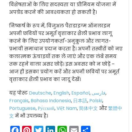
विशेषताओं के लिए सदस्यता या प्रीमियम योजना में
अपग्रेड करने की आवश्यकता हो सकती है।
निष्कर्ष के रूप में, विजुअल पैराडाइग्म ऑनलाइन
अपनी छवियों पर अमूर्त वृत्ताकार शैली प्रभाव लागू
करने के लिए उपयोगकर्ता-अनुकूल और लागत-
प्रभावी समाधान प्रदान करता है। अपनी तस्वीरों को नए
कलात्मक ऊंचाइयों तक ले जाएं और एक लंबे समय
तक रहने वाला असर छोड़ें। इस अवसर को न छोड़ें –
आज ही इसका प्रयोग करें और अपनी छवियों पर अमूर्त
वृत्ताकार शैली प्रभाव का जादू देखें।
यह पोस्ट
Deutsche
,
English
,
Español
,
فارسی
,
Français
,
Bahasa Indonesia
,
日本語
,
Polski
,
Portuguese
,
Ру́сский
,
Việt Nam
,
简体中文
और
繁體中
文
में भी उपलब्ध है।
Facebook
Pinterest
Twitter
LinkedIn
WhatsApp
Email
Share