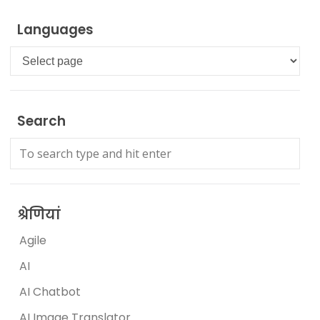
Languages
Languages
Search
श्रेणियां
Agile
AI
AI Chatbot
AI Image Translator