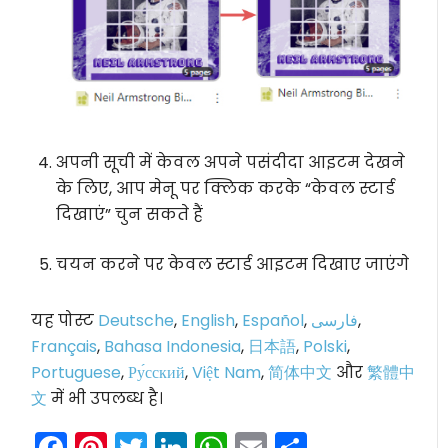
अपनी सूची में केवल अपने पसंदीदा आइटम देखने
के लिए, आप मेनू पर क्लिक करके “केवल स्टार्ड
दिखाएं” चुन सकते हैं
चयन करने पर केवल स्टार्ड आइटम दिखाए जाएंगे
यह पोस्ट
Deutsche
,
English
,
Español
,
فارسی
,
Français
,
Bahasa Indonesia
,
日本語
,
Polski
,
Portuguese
,
Ру́сский
,
Việt Nam
,
简体中文
और
繁體中
文
में भी उपलब्ध है।
Facebook
Pinterest
Twitter
LinkedIn
WhatsApp
Email
Share