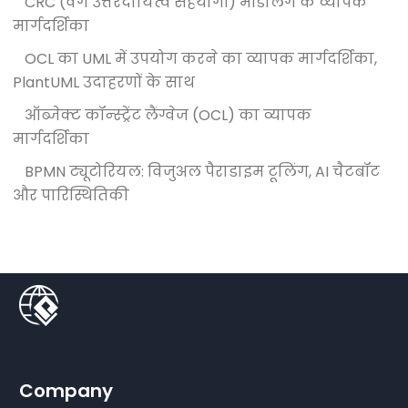
CRC (वर्ग उत्तरदायित्व सहयोगी) मॉडलिंग के व्यापक
मार्गदर्शिका
OCL का UML में उपयोग करने का व्यापक मार्गदर्शिका,
PlantUML उदाहरणों के साथ
ऑब्जेक्ट कॉन्स्ट्रेंट लैंग्वेज (OCL) का व्यापक
मार्गदर्शिका
BPMN ट्यूटोरियल: विजुअल पैराडाइम टूलिंग, AI चैटबॉट
और पारिस्थितिकी
Company