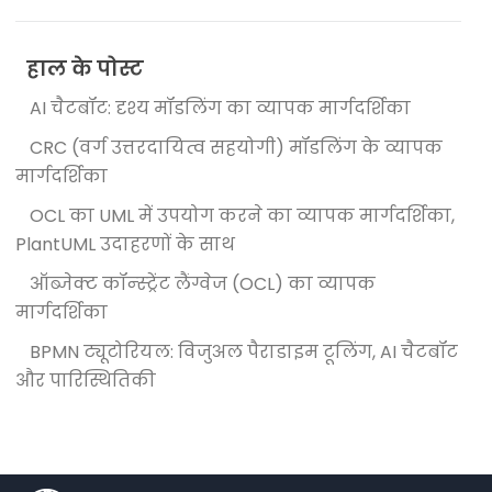
हाल के पोस्ट
AI चैटबॉट: दृश्य मॉडलिंग का व्यापक मार्गदर्शिका
CRC (वर्ग उत्तरदायित्व सहयोगी) मॉडलिंग के व्यापक
मार्गदर्शिका
OCL का UML में उपयोग करने का व्यापक मार्गदर्शिका,
PlantUML उदाहरणों के साथ
ऑब्जेक्ट कॉन्स्ट्रेंट लैंग्वेज (OCL) का व्यापक
मार्गदर्शिका
BPMN ट्यूटोरियल: विजुअल पैराडाइम टूलिंग, AI चैटबॉट
और पारिस्थितिकी