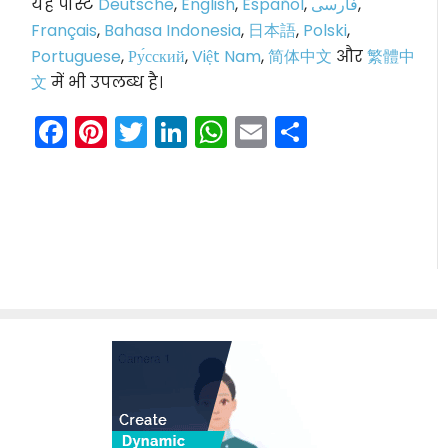
यह पोस्ट
Deutsche
,
English
,
Español
,
فارسی
,
Français
,
Bahasa Indonesia
,
日本語
,
Polski
,
Portuguese
,
Ру́сский
,
Việt Nam
,
简体中文
और
繁體中
文
में भी उपलब्ध है।
Facebook
Pinterest
Twitter
LinkedIn
WhatsApp
Email
Share