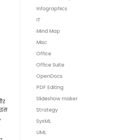
Infographics
IT
Mind Map
Misc
Office
Office Suite
OpenDocs
PDF Editing
Slideshow maker
 और
 इस
Strategy
,
SysML
UML