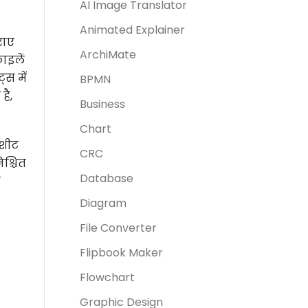
AI Image Translator
Animated Explainer
राए
ArchiMate
ाइलें
्स में
BPMN
है,
Business
Chart
 शीट
CRC
िश्चित
Database
ल
Diagram
File Converter
Flipbook Maker
Flowchart
Graphic Design