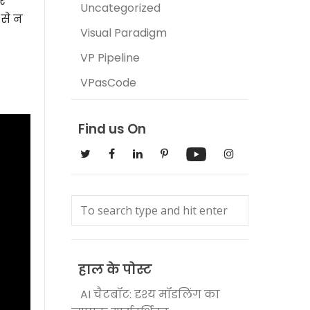
और
Uncategorized
 से न
Visual Paradigm
VP Pipeline
VPasCode
Find us On
हाल के पोस्ट
AI चैटबॉट: दृश्य मॉडलिंग का