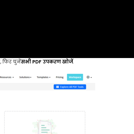
 फिर चुनें
सभी PDF उपकरण खोजें
.