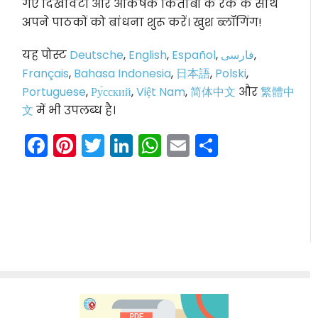
गए दिखावटी और आकर्षक किताबों के रैक के साथ
अपने पाठकों को बांधना शुरू करें। खुश ब्लॉगिंग!
यह पोस्ट
Deutsche
,
English
,
Español
,
فارسی
,
Français
,
Bahasa Indonesia
,
日本語
,
Polski
,
Portuguese
,
Ру́сский
,
Việt Nam
,
简体中文
और
繁體中
文
में भी उपलब्ध है।
Facebook
Pinterest
Twitter
LinkedIn
WhatsApp
Email
Share