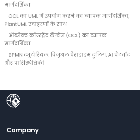
मार्गदर्शिका
OCL का UML में उपयोग करने का व्यापक मार्गदर्शिका,
PlantUML उदाहरणों के साथ
ऑब्जेक्ट कॉन्स्ट्रेंट लैंग्वेज (OCL) का व्यापक
मार्गदर्शिका
BPMN ट्यूटोरियल: विजुअल पैराडाइम टूलिंग, AI चैटबॉट
और पारिस्थितिकी
Company