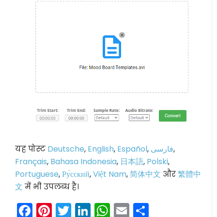
यह पोस्ट
Deutsche
,
English
,
Español
,
فارسی
,
Français
,
Bahasa Indonesia
,
日本語
,
Polski
,
Portuguese
,
Ру́сский
,
Việt Nam
,
简体中文
और
繁體中
文
में भी उपलब्ध है।
Facebook
Pinterest
Twitter
LinkedIn
WhatsApp
Email
Share