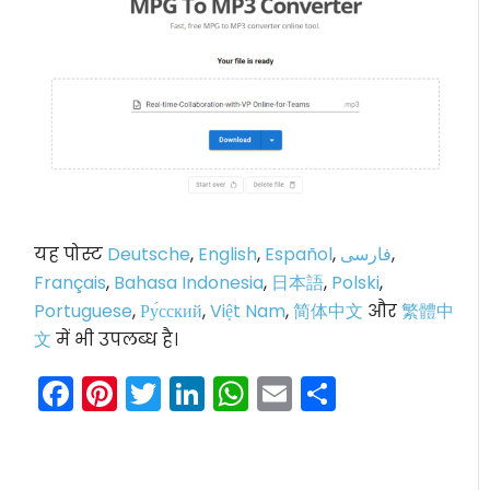
यह पोस्ट
Deutsche
,
English
,
Español
,
فارسی
,
Français
,
Bahasa Indonesia
,
日本語
,
Polski
,
Portuguese
,
Ру́сский
,
Việt Nam
,
简体中文
और
繁體中
文
में भी उपलब्ध है।
Facebook
Pinterest
Twitter
LinkedIn
WhatsApp
Email
Share