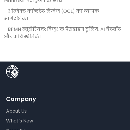
PlantUML उदाहरणों के साथ
ऑब्जेक्ट कॉन्स्ट्रेंट लैंग्वेज (OCL) का व्यापक
मार्गदर्शिका
BPMN ट्यूटोरियल: विजुअल पैराडाइम टूलिंग, AI चैटबॉट
और पारिस्थितिकी
Company
About Us
What’s New