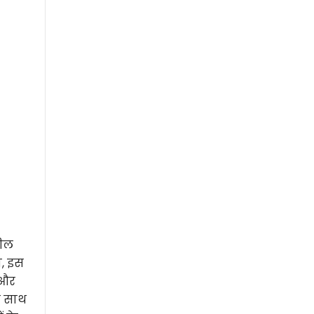
शील
ा, इस
ग और
े साथ