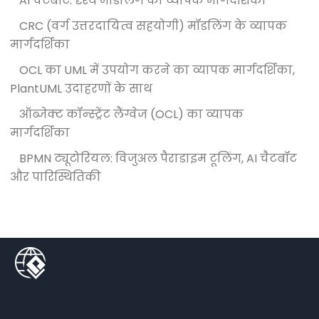
AI चैटबॉट: दृश्य मॉडलिंग का व्यापक मार्गदर्शिका
CRC (वर्ग उत्तरदायित्व सहयोगी) मॉडलिंग के व्यापक
मार्गदर्शिका
OCL का UML में उपयोग करने का व्यापक मार्गदर्शिका,
PlantUML उदाहरणों के साथ
ऑब्जेक्ट कॉन्स्ट्रेंट लैंग्वेज (OCL) का व्यापक
मार्गदर्शिका
BPMN ट्यूटोरियल: विजुअल पैराडाइम टूलिंग, AI चैटबॉट
और पारिस्थितिकी