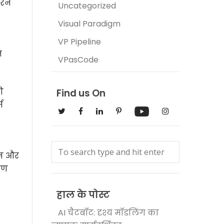
रने
Uncategorized
Visual Paradigm
VP Pipeline
त
VPasCode
ी
Find us On
म
ान और
्रण
हाल के पोस्ट
AI चैटबॉट: दृश्य मॉडलिंग का