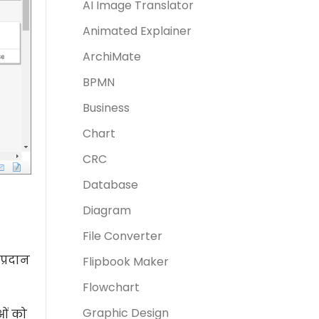
AI Image Translator
Animated Explainer
ArchiMate
BPMN
Business
Chart
CRC
Database
Diagram
File Converter
प्रदान
Flipbook Maker
Flowchart
Graphic Design
ओं को