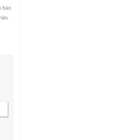
p bảo
nào.