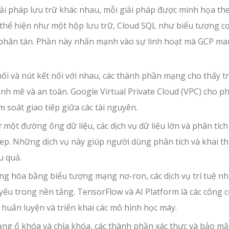
ải pháp lưu trữ khác nhau, mỗi giải pháp được minh họa th
 thể hiện như một hộp lưu trữ, Cloud SQL như biểu tượng c
ữ phân tán. Phần này nhấn mạnh vào sự linh hoạt mà GCP man
i và nút kết nối với nhau, các thành phần mạng cho thấy t
ạnh mẽ và an toàn. Google Virtual Private Cloud (VPC) cho p
soát giao tiếp giữa các tài nguyên.
ột đường ống dữ liệu, các dịch vụ dữ liệu lớn và phân tích
p. Những dịch vụ này giúp người dùng phân tích và khai th
u quả.
ng hóa bằng biểu tượng mạng nơ-ron, các dịch vụ trí tuệ n
yếu trong nền tảng. TensorFlow và AI Platform là các công 
 huấn luyện và triển khai các mô hình học máy.
ạng ổ khóa và chìa khóa, các thành phần xác thực và bảo mậ