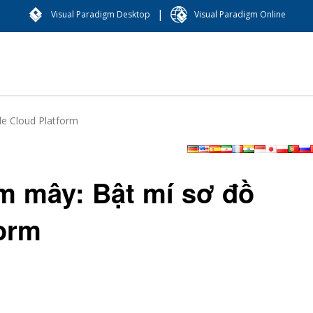
|
Visual Paradigm Desktop
Visual Paradigm Online
e Cloud Platform
m mây: Bật mí sơ đồ
orm