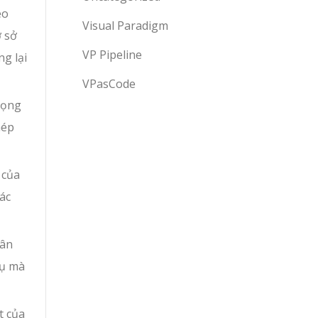
eo
Visual Paradigm
ơ sở
VP Pipeline
g lại
VPasCode
rọng
hép
 của
ác
hân
cụ mà
t của