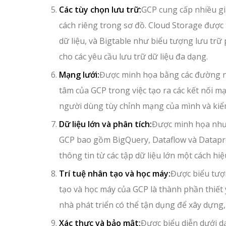
Các tùy chọn lưu trữ:
GCP cung cấp nhiều gi
cách riêng trong sơ đồ. Cloud Storage được
dữ liệu, và Bigtable như biểu tượng lưu tr
cho các yêu cầu lưu trữ dữ liệu đa dạng.
Mạng lưới:
Được minh họa bằng các đường nố
tâm của GCP trong việc tạo ra các kết nối m
người dùng tùy chỉnh mạng của mình và kiểm 
Dữ liệu lớn và phân tích:
Được minh họa như m
GCP bao gồm BigQuery, Dataflow và Datapre
thông tin từ các tập dữ liệu lớn một cách hiệ
Trí tuệ nhân tạo và học máy:
Được biểu tượ
tạo và học máy của GCP là thành phần thiết 
nhà phát triển có thể tận dụng để xây dựng,
Xác thực và bảo mật:
Được biểu diễn dưới d