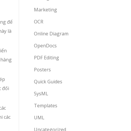
Marketing
OCR
ộng để
này là
Online Diagram
OpenDocs
iển
PDF Editing
n hàng
Posters
hép
Quick Guides
t đối
SysML
Templates
các
i các
UML
Uncategorized