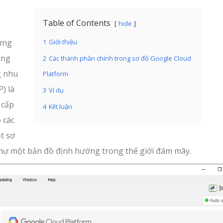
Table of Contents
hide
ừng
1
Giới thiệu
ang
2
Các thành phần chính trong sơ đồ Google Cloud
g nhu
Platform
) là
3
Ví dụ
 cấp
4
Kết luận
 các
t sơ
 như một bản đồ định hướng trong thế giới đám mây.