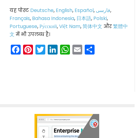
यह पोस्ट
Deutsche
,
English
,
Español
,
فارسی
,
Français
,
Bahasa Indonesia
,
日本語
,
Polski
,
Portuguese
,
Ру́сский
,
Việt Nam
,
简体中文
और
繁體中
文
में भी उपलब्ध है।
Facebook
Pinterest
Twitter
LinkedIn
WhatsApp
Email
Share