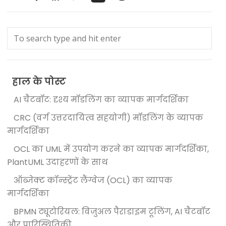
हाल के पोस्ट
AI चैटबॉट: दृश्य मॉडलिंग का व्यापक मार्गदर्शिका
CRC (वर्ग उत्तरदायित्व सहयोगी) मॉडलिंग के व्यापक
मार्गदर्शिका
OCL का UML में उपयोग करने का व्यापक मार्गदर्शिका,
PlantUML उदाहरणों के साथ
ऑब्जेक्ट कॉन्स्ट्रेंट लैंग्वेज (OCL) का व्यापक
मार्गदर्शिका
BPMN ट्यूटोरियल: विजुअल पैराडाइम टूलिंग, AI चैटबॉट
और पारिस्थितिकी