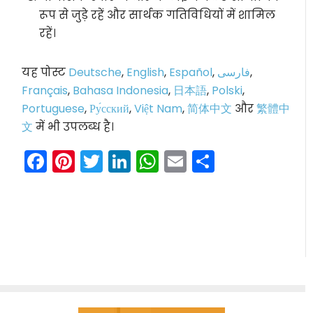
रूप से जुड़े रहें और सार्थक गतिविधियों में शामिल
रहें।
यह पोस्ट
Deutsche
,
English
,
Español
,
فارسی
,
Français
,
Bahasa Indonesia
,
日本語
,
Polski
,
Portuguese
,
Ру́сский
,
Việt Nam
,
简体中文
और
繁體中
文
में भी उपलब्ध है।
Facebook
Pinterest
Twitter
LinkedIn
WhatsApp
Email
Share