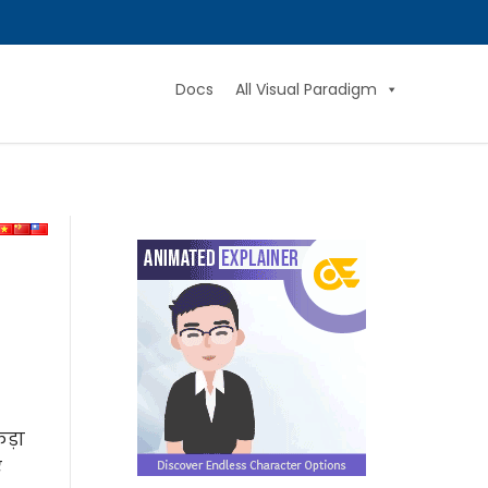
Docs
All Visual Paradigm
ड़ा
ए