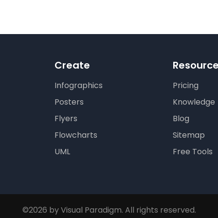
Create
Resourc
Infographics
Pricing
Posters
Knowledge
Flyers
Blog
Flowcharts
Sitemap
UML
Free Tools
©2026 by Visual Paradigm. All rights reserved.