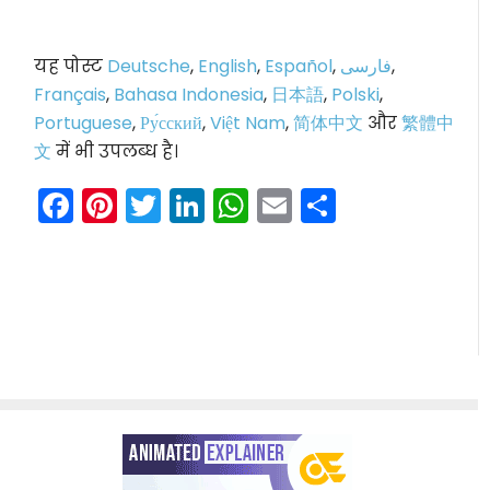
यह पोस्ट
Deutsche
,
English
,
Español
,
فارسی
,
Français
,
Bahasa Indonesia
,
日本語
,
Polski
,
Portuguese
,
Ру́сский
,
Việt Nam
,
简体中文
और
繁體中
文
में भी उपलब्ध है।
Facebook
Pinterest
Twitter
LinkedIn
WhatsApp
Email
Share