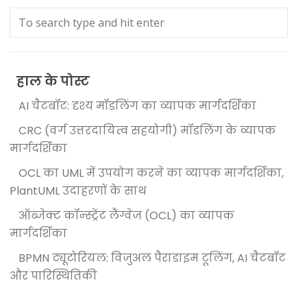
हाल के पोस्ट
AI चैटबॉट: दृश्य मॉडलिंग का व्यापक मार्गदर्शिका
CRC (वर्ग उत्तरदायित्व सहयोगी) मॉडलिंग के व्यापक
मार्गदर्शिका
OCL का UML में उपयोग करने का व्यापक मार्गदर्शिका,
PlantUML उदाहरणों के साथ
ऑब्जेक्ट कॉन्स्ट्रेंट लैंग्वेज (OCL) का व्यापक
मार्गदर्शिका
BPMN ट्यूटोरियल: विजुअल पैराडाइम टूलिंग, AI चैटबॉट
और पारिस्थितिकी