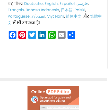
यह पोस्ट
Deutsche
,
English
,
Español
,
فارسی
,
Français
,
Bahasa Indonesia
,
日本語
,
Polski
,
Portuguese
,
Ру́сский
,
Việt Nam
,
简体中文
और
繁體中
文
में भी उपलब्ध है।
Facebook
Pinterest
Twitter
LinkedIn
WhatsApp
Email
Share