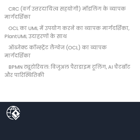
CRC (वर्ग उत्तरदायित्व सहयोगी) मॉडलिंग के व्यापक
मार्गदर्शिका
OCL का UML में उपयोग करने का व्यापक मार्गदर्शिका,
PlantUML उदाहरणों के साथ
ऑब्जेक्ट कॉन्स्ट्रेंट लैंग्वेज (OCL) का व्यापक
मार्गदर्शिका
BPMN ट्यूटोरियल: विजुअल पैराडाइम टूलिंग, AI चैटबॉट
और पारिस्थितिकी