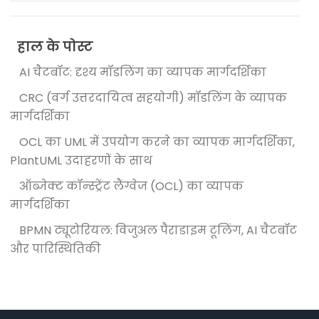
हाल के पोस्ट
AI चैटबॉट: दृश्य मॉडलिंग का व्यापक मार्गदर्शिका
CRC (वर्ग उत्तरदायित्व सहयोगी) मॉडलिंग के व्यापक
मार्गदर्शिका
OCL का UML में उपयोग करने का व्यापक मार्गदर्शिका,
PlantUML उदाहरणों के साथ
ऑब्जेक्ट कॉन्स्ट्रेंट लैंग्वेज (OCL) का व्यापक
मार्गदर्शिका
BPMN ट्यूटोरियल: विजुअल पैराडाइम टूलिंग, AI चैटबॉट
और पारिस्थितिकी