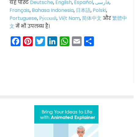
यह पोस्ट
Deutsche
,
English
,
Español
,
فارسی
,
Français
,
Bahasa Indonesia
,
日本語
,
Polski
,
Portuguese
,
Ру́сский
,
Việt Nam
,
简体中文
और
繁體中
文
में भी उपलब्ध है।
Facebook
Pinterest
Twitter
LinkedIn
WhatsApp
Email
Share