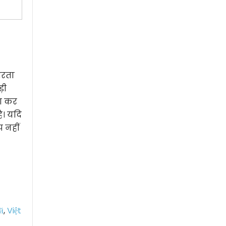
उभरता
़ी
ंग कर
। यदि
 नहीं
й
,
Việt