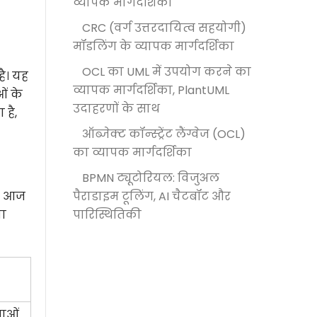
व्यापक मार्गदर्शिका
CRC (वर्ग उत्तरदायित्व सहयोगी)
मॉडलिंग के व्यापक मार्गदर्शिका
OCL का UML में उपयोग करने का
ै। यह
व्यापक मार्गदर्शिका, PlantUML
ं के
उदाहरणों के साथ
है,
ऑब्जेक्ट कॉन्स्ट्रेंट लैंग्वेज (OCL)
का व्यापक मार्गदर्शिका
BPMN ट्यूटोरियल: विजुअल
चे आज
पैराडाइम टूलिंग, AI चैटबॉट और
या
पारिस्थितिकी
ताओं