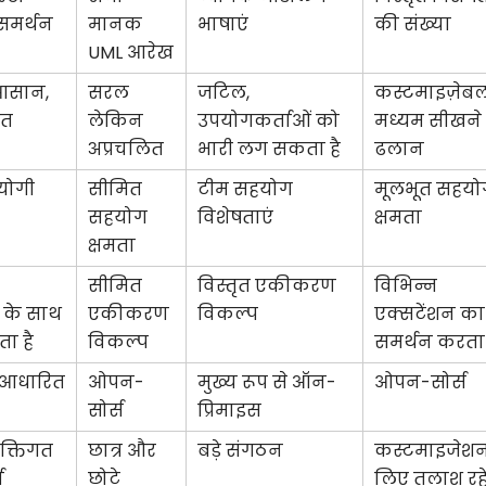
 समर्थन
मानक
भाषाएं
की संख्या
UML आरेख
 आसान,
सरल
जटिल,
कस्टमाइज़ेबल
ित
लेकिन
उपयोगकर्ताओं को
मध्यम सीखने
अप्रचलित
भारी लग सकता है
ढलान
योगी
सीमित
टीम सहयोग
मूलभूत सहयो
सहयोग
विशेषताएं
क्षमता
क्षमता
सीमित
विस्तृत एकीकरण
विभिन्न
 के साथ
एकीकरण
विकल्प
एक्सटेंशन का
ा है
विकल्प
समर्थन करता 
-आधारित
ओपन-
मुख्य रूप से ऑन-
ओपन-सोर्स
सोर्स
प्रिमाइस
यक्तिगत
छात्र और
बड़े संगठन
कस्टमाइजेशन
ा
छोटे
लिए तलाश रह