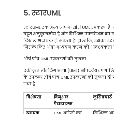
5. स्टारUML
स्टारUML एक अन्य ओपन-सोर्स UML उपकरण है जो 
बहुत अनुकूलनीय है और विभिन्न एक्सटेंशन का स
लिए लाभदायक हो सकता है। हालांकि, इसका इंटरफ
जिसके लिए थोड़ा अध्ययन करने की आवश्यकता हो
शीर्ष पांच UML उपकरणों की तुलना
एकीकृत मॉडलिंग भाषा (UML) सॉफ्टवेयर प्रणाल
के उपलब्ध शीर्ष पांच UML उपकरणों की तुलना दी
गया है।
विशेषता
विजुअल
लुसिडचार्ट
पैराडाइग्म
व्यापक
UML आरेखों का
विभिन्न आ