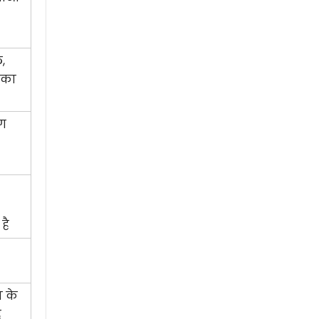
,
 का
ग
है
 के
े