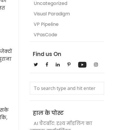
 को
Uncategorized
्नत
Visual Paradigm
VP Pipeline
VPasCode
ेक्टों
Find us On
पुराना
इसके
हाल के पोस्ट
ंकि,
AI चैटबॉट: दृश्य मॉडलिंग का