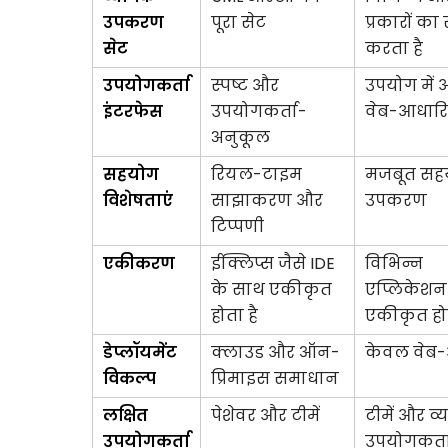
उपकरण
पूरा सेट
प्रकारों का
सेट
करता है
उपयोगकर्ता
स्पष्ट और
उपयोग में
इंटरफेस
उपयोगकर्ता-
वेब-आधार
अनुकूल
सहयोग
रियल-टाइम
मजबूत सह
विशेषताएं
साझाकरण और
उपकरण
टिप्पणी
एकीकरण
ईक्लिप्स जैसे IDE
विभिन्न
के साथ एकीकृत
एप्लिकेशन
होता है
एकीकृत होत
डेप्लॉयमेंट
क्लाउड और ऑन-
केवल वेब
विकल्प
प्रिमाइस समाधान
लक्षित
पेशेवर और टीमें
टीमें और व्
उपयोगकर्ता
उपयोगकर्त