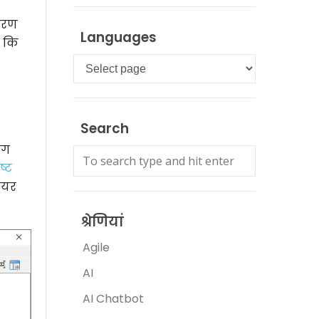
करण
Languages
ण कि
Languages
Search
ंग
ष्ट
ेयर
श्रेणियां
Agile
AI
AI Chatbot