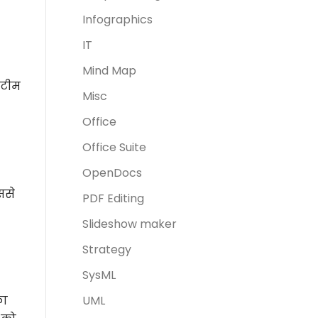
Infographics
IT
Mind Map
 टीम
Misc
Office
Office Suite
OpenDocs
ससे
PDF Editing
Slideshow maker
Strategy
SysML
का
UML