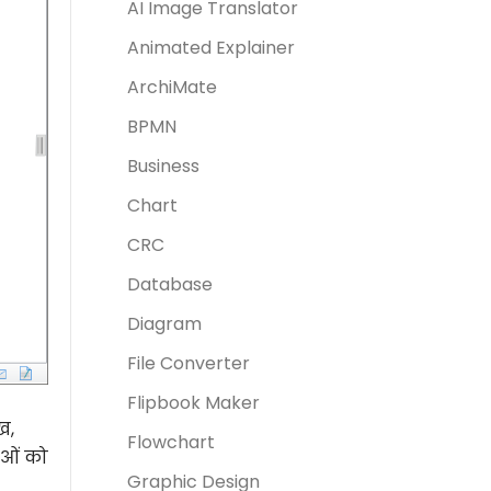
AI Image Translator
Animated Explainer
ArchiMate
BPMN
Business
Chart
CRC
Database
Diagram
File Converter
Flipbook Maker
ख,
Flowchart
ुओं को
Graphic Design