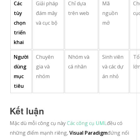
Các
Giải pháp
Chỉ dựa
Mã
Ch
tùy
đám mây
trên web
nguồn
cụ
chọn
và cục bộ
mở
triển
khai
Người
Chuyên
Nhóm và
Sinh viên
Tổ
dùng
gia và
cá nhân
và các dự
lớ
mục
nhóm
án nhỏ
tiêu
Kết luận
Mặc dù mỗi công cụ này
Các công cụ UML
đều có
những điểm mạnh riêng,
Visual Paradigm
đứng nổi