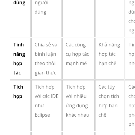
dùng
người
ng
dùng
dù
ch
ng
Tính
Chia sẻ và
Các công
Khả năng
Tí
năng
bình luận
cụ hợp tác
hợp tác
hợ
hợp
theo thời
mạnh mẽ
hạn chế
n
tác
gian thực
Tích
Tích hợp
Tích hợp
Các tùy
Cá
hợp
với các IDE
với nhiều
chọn tích
ch
như
ứng dụng
hợp hạn
hợ
Eclipse
khác nhau
chế
ph
ph