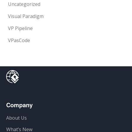
Uncategorized
Visual Paradigm
VP Pipeline
VPasCode
Company
About Us
What’s New