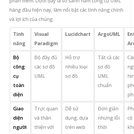
phần mềm. Dưới đây là so sánh năm công cụ UML
hàng đầu hiện nay, làm nổi bật các tính năng chính
và lợi ích của chúng.
Tính
Visual
Lucidchart
ArgoUML
En
năng
Paradigm
Ar
Bộ
Bộ đầy đủ
Hỗ trợ
Tất cả các
Cá
công
các sơ đồ
nhiều loại
sơ đồ
ng
cụ
UML
sơ đồ
UML
hì
toàn
chuẩn
ph
diện
ph
Giao
Trực quan
Dễ sử
Đơn giản
Ph
diện
và thân
dụng, dựa
nhưng lỗi
có
người
thiện với
trên web
thời
kh