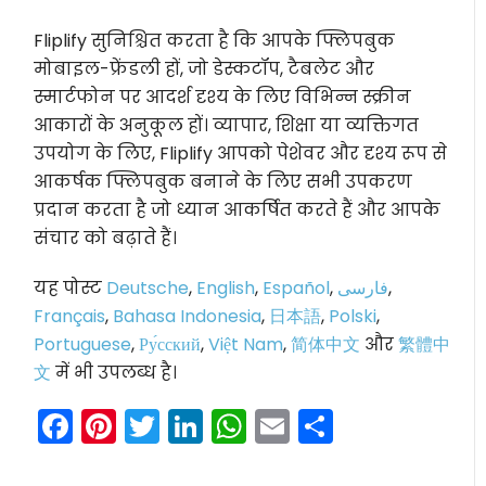
Fliplify सुनिश्चित करता है कि आपके फ्लिपबुक
मोबाइल-फ्रेंडली हों, जो डेस्कटॉप, टैबलेट और
स्मार्टफोन पर आदर्श दृश्य के लिए विभिन्न स्क्रीन
आकारों के अनुकूल हों। व्यापार, शिक्षा या व्यक्तिगत
उपयोग के लिए, Fliplify आपको पेशेवर और दृश्य रूप से
आकर्षक फ्लिपबुक बनाने के लिए सभी उपकरण
प्रदान करता है जो ध्यान आकर्षित करते हैं और आपके
संचार को बढ़ाते हैं।
यह पोस्ट
Deutsche
,
English
,
Español
,
فارسی
,
Français
,
Bahasa Indonesia
,
日本語
,
Polski
,
Portuguese
,
Ру́сский
,
Việt Nam
,
简体中文
और
繁體中
文
में भी उपलब्ध है।
Facebook
Pinterest
Twitter
LinkedIn
WhatsApp
Email
Share