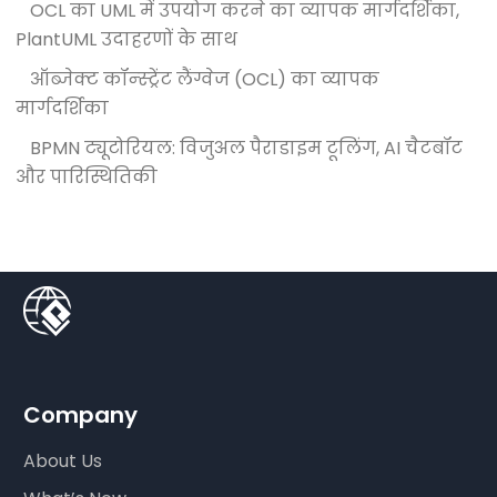
OCL का UML में उपयोग करने का व्यापक मार्गदर्शिका,
PlantUML उदाहरणों के साथ
ऑब्जेक्ट कॉन्स्ट्रेंट लैंग्वेज (OCL) का व्यापक
मार्गदर्शिका
BPMN ट्यूटोरियल: विजुअल पैराडाइम टूलिंग, AI चैटबॉट
और पारिस्थितिकी
Company
About Us