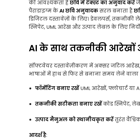
की आवश्यकता है
छवि में टेक्स्ट का अनुवाद करें
जै
पैराडाइग्म के
AI छवि अनुवादक
सरल बनाता है
छव
डिजिटल दस्तावेज़ों के लिए। डेवलपर्स, तकनीकी 
स्निपेट, UML आरेख और उत्पाद लेबल के लिए निर्दो
AI के साथ तकनीकी आरेखों औ
सॉफ्टवेयर दस्तावेज़ीकरण में अक्सर जटिल आरेख, क
भाषाओं में हाथ से फिर से बनाना समय लेने वाला और
फॉर्मेटिंग बनाए रखें
UML आरेखों, फ्लोचार्ट या A
तकनीकी सटीकता बनाए रखें
कोड स्निपेट, ले
उत्पाद मैनुअल को स्थानीयकृत करें
तुरंत वैश्वि
आदर्श है
: