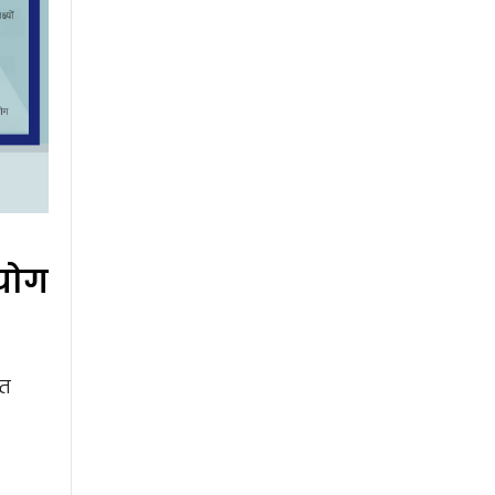
पयोग
्त