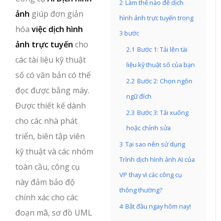
2
Làm thế nào để dịch
ảnh
giúp đơn giản
hình ảnh trực tuyến trong
hóa
việc dịch hình
3 bước
ảnh trực tuyến
cho
2.1
Bước 1: Tải lên tài
các tài liệu kỹ thuật
liệu kỹ thuật số của bạn
số có văn bản có thể
2.2
Bước 2: Chọn ngôn
đọc được bằng máy.
ngữ đích
Được thiết kế dành
2.3
Bước 3: Tải xuống
cho các nhà phát
hoặc chỉnh sửa
triển, biên tập viên
3
Tại sao nên sử dụng
kỹ thuật và các nhóm
Trình dịch hình ảnh AI của
toàn cầu, công cụ
VP thay vì các công cụ
này đảm bảo độ
thông thường?
chính xác cho các
4
Bắt đầu ngay hôm nay!
đoạn mã, sơ đồ UML